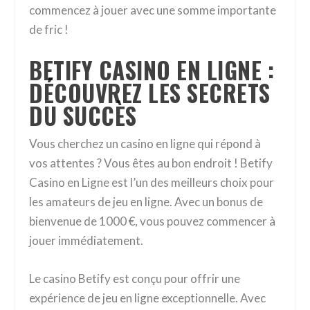
commencez à jouer avec une somme importante
de fric !
BETIFY CASINO EN LIGNE :
DÉCOUVREZ LES SECRETS
DU SUCCÈS
Vous cherchez un casino en ligne qui répond à
vos attentes ? Vous êtes au bon endroit ! Betify
Casino en Ligne est l’un des meilleurs choix pour
les amateurs de jeu en ligne. Avec un bonus de
bienvenue de 1000 €, vous pouvez commencer à
jouer immédiatement.
Le casino Betify est conçu pour offrir une
expérience de jeu en ligne exceptionnelle. Avec