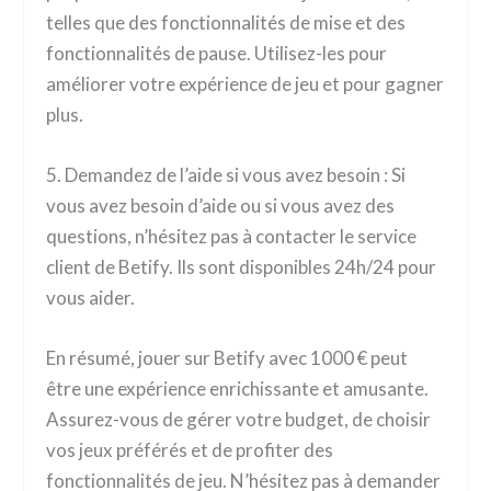
telles que des fonctionnalités de mise et des
fonctionnalités de pause. Utilisez-les pour
améliorer votre expérience de jeu et pour gagner
plus.
5. Demandez de l’aide si vous avez besoin : Si
vous avez besoin d’aide ou si vous avez des
questions, n’hésitez pas à contacter le service
client de Betify. Ils sont disponibles 24h/24 pour
vous aider.
En résumé, jouer sur Betify avec 1000 € peut
être une expérience enrichissante et amusante.
Assurez-vous de gérer votre budget, de choisir
vos jeux préférés et de profiter des
fonctionnalités de jeu. N’hésitez pas à demander