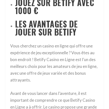
JOUEZ SUR BETIFY AVEC
1000 €
LES AVANTAGES DE
JOUER SUR BETIFY
Vous cherchez un casino en ligne qui offre une
expérience de jeu exceptionnelle ? Vous êtes au
bon endroit ! Betify Casino en Ligne est l’un des
meilleurs choix pour les amateurs de jeu en ligne,
avec une offre de jeux variée et des bonus
attrayants.
Avant de vous lancer dans l’aventure, il est
important de comprendre ce que Betify Casino
en Ligne a à offrir. Le casino propose une grande