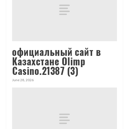
официальный сайт в
Казахстане Olimp
Casino.21387 (3)
June 28, 2026