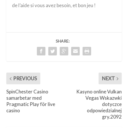
de l’aide si vous avez besoin, et bon jeu !
SHARE:
PREVIOUS
NEXT
SpinChester Casino
Kasyno online Vulkan
samarbetar med
Vegas Wskazwki
Pragmatic Play för live
dotyczce
casino
odpowiedzialnej
gry.2092