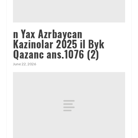
n Yax Azrbaycan
Kazinolar 2025 il Byk
Qazanc ans.1076 (2)
June 22, 2026