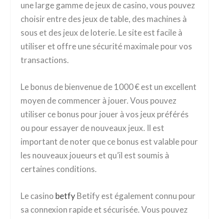
une large gamme de jeux de casino, vous pouvez
choisir entre des jeux de table, des machines à
sous et des jeux de loterie. Le site est facile à
utiliser et offre une sécurité maximale pour vos
transactions.
Le bonus de bienvenue de 1000 € est un excellent
moyen de commencer à jouer. Vous pouvez
utiliser ce bonus pour jouer à vos jeux préférés
ou pour essayer de nouveaux jeux. Il est
important de noter que ce bonus est valable pour
les nouveaux joueurs et qu’il est soumis à
certaines conditions.
Le casino
betfy
Betify est également connu pour
sa connexion rapide et sécurisée. Vous pouvez