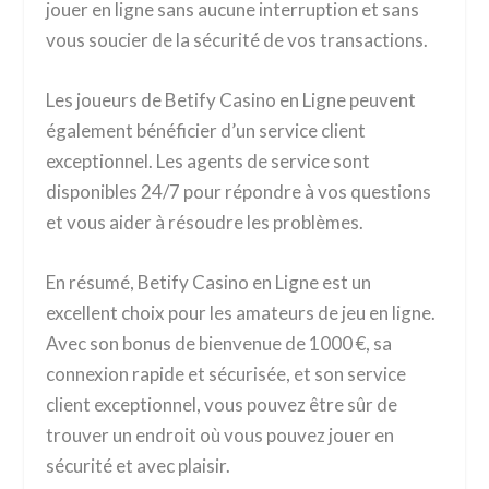
jouer en ligne sans aucune interruption et sans
vous soucier de la sécurité de vos transactions.
Les joueurs de Betify Casino en Ligne peuvent
également bénéficier d’un service client
exceptionnel. Les agents de service sont
disponibles 24/7 pour répondre à vos questions
et vous aider à résoudre les problèmes.
En résumé, Betify Casino en Ligne est un
excellent choix pour les amateurs de jeu en ligne.
Avec son bonus de bienvenue de 1000 €, sa
connexion rapide et sécurisée, et son service
client exceptionnel, vous pouvez être sûr de
trouver un endroit où vous pouvez jouer en
sécurité et avec plaisir.