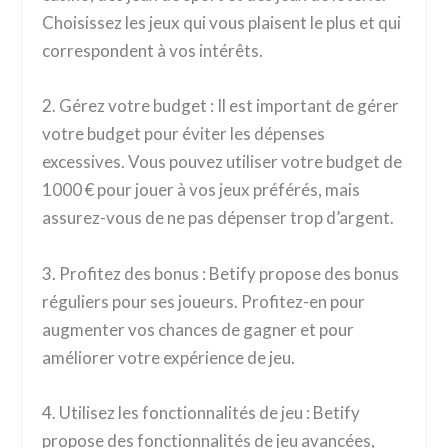
Choisissez les jeux qui vous plaisent le plus et qui
correspondent à vos intérêts.
2. Gérez votre budget : Il est important de gérer
votre budget pour éviter les dépenses
excessives. Vous pouvez utiliser votre budget de
1000 € pour jouer à vos jeux préférés, mais
assurez-vous de ne pas dépenser trop d’argent.
3. Profitez des bonus : Betify propose des bonus
réguliers pour ses joueurs. Profitez-en pour
augmenter vos chances de gagner et pour
améliorer votre expérience de jeu.
4. Utilisez les fonctionnalités de jeu : Betify
propose des fonctionnalités de jeu avancées,