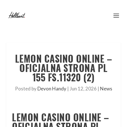
LEMON CASINO ONLINE –
OFICJALNA STRONA PL
155 FS.11320 (2)
Posted by
Devon Handy
|
Jun 12, 2026
|
News
LEMON CASINO ONLINE –
OFICJALNA STRONA PL