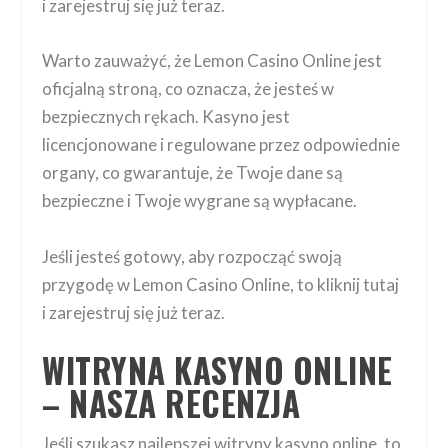
i zarejestruj się już teraz.
Warto zauważyć, że Lemon Casino Online jest
oficjalną stroną, co oznacza, że jesteś w
bezpiecznych rękach. Kasyno jest
licencjonowane i regulowane przez odpowiednie
organy, co gwarantuje, że Twoje dane są
bezpieczne i Twoje wygrane są wypłacane.
Jeśli jesteś gotowy, aby rozpocząć swoją
przygodę w Lemon Casino Online, to kliknij tutaj
i zarejestruj się już teraz.
WITRYNA KASYNO ONLINE
– NASZA RECENZJA
Jeśli szukasz najlepszej witryny kasyno online, to