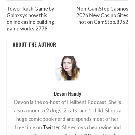
Tower Rush Game by
Non-GamStop Casinos
Galaxsys how this
2026 New Casino Sites
online casino building
not on GamStop.8952
game works.2778
ABOUT THE AUTHOR
Devon Handy
Devon is the co-host of Hellbent Podcast. She is
also a mom to 2 dogs, 2 cats, and 1 child. She is a
huge comic book nerd and spends most of her
free time on
Twitter
. She enjoys cheap wine and