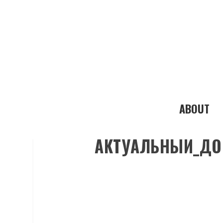
ABOUT
АКТУАЛЬНЫЙ_ДОС