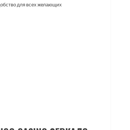
удобство для всех желающих