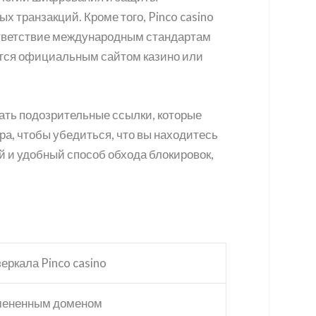
 транзакций. Кроме того, Pinco casino
оответствие международным стандартам
ются официальным сайтом казино или
ать подозрительные ссылки, которые
ра, чтобы убедиться, что вы находитесь
ый и удобный способ обхода блокировок,
еркала Pinco casino
змененным доменом