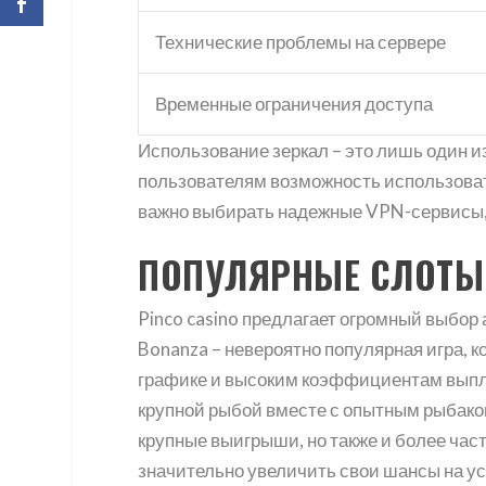
Технические проблемы на сервере
Временные ограничения доступа
Использование зеркал – это лишь один и
пользователям возможность использоват
важно выбирать надежные VPN-сервисы, 
ПОПУЛЯРНЫЕ СЛОТЫ В
Pinco casino предлагает огромный выбор
Bonanza – невероятно популярная игра, 
графике и высоким коэффициентам выплат
крупной рыбой вместе с опытным рыбаком
крупные выигрыши, но также и более ча
значительно увеличить свои шансы на ус