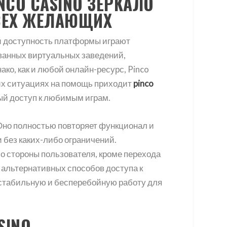
NCO CASINO ЗЕРКАЛО
ВСЕХ ЖЕЛАЮЩИХ
 и доступность платформы играют
ованных виртуальных заведений,
ко, как и любой онлайн-ресурс, Pinco
ких ситуациях на помощь приходит
pinco
ый доступ к любимым играм.
 Оно полностью повторяет функционал и
 без каких-либо ограничений.
о стороны пользователя, кроме перехода
ки альтернативных способов доступа к
ь стабильную и бесперебойную работу для
SINO