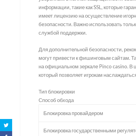
информации, такие как SSL, которые гар
имеет лицензию на осуществление игорн
безопасности. Важно использовать толь
службой поддержки.
Для дополнительной безопасности, реко
могут привести к фишинговым сайтам. Та
на официальном зеркале Pinco casino. В 
который позволяет игрокам наслаждатьс
Тип блокировки
Способ обхода
Блокировка провайдером
Блокировка государственными регуля