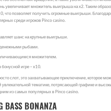
вень увеличивает множитель выигрыша на x2. Таким обра
10, что позволяет получить огромные выигрыши. Благодар
ярных среди игроков Pinco casino.
авляет шанс на крупные выигрыши.
 денежными рыбами.
величивающимся множителем.
бонусной игре – x10.
е просто слот, это захватывающее приключение, которое мо
й увлекательной тематике, потрясающей графике и высок
дним из самых популярных в Pinco casino.
G BASS BONANZA