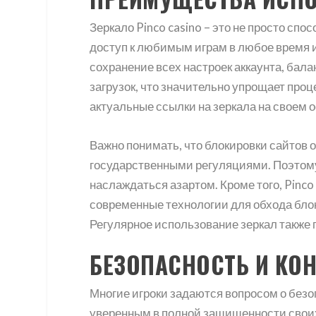
Зеркало Pinco casino – это не просто сп
доступ к любимым играм в любое время и
сохранение всех настроек аккаунта, бала
загрузок, что значительно упрощает проце
актуальные ссылки на зеркала на своем 
Важно понимать, что блокировки сайтов 
государственными регуляциями. Поэтому,
наслаждаться азартом. Кроме того, Pinc
современные технологии для обхода бло
Регулярное использование зеркал также п
БЕЗОПАСНОСТЬ И КО
Многие игроки задаются вопросом о безоп
уверенным в полной защищенности свои