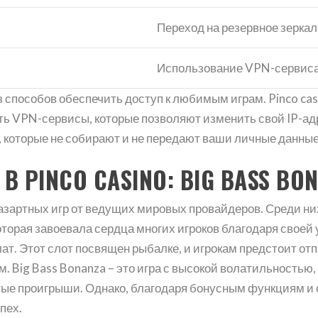
Переход на резервное зеркал
Использование VPN-сервис
з способов обеспечить доступ к любимым играм. Pinco cas
ь VPN-сервисы, которые позволяют изменить свой IP-адр
которые не собирают и не передают ваши личные данные
 PINCO CASINO: BIG BASS BO
 азартных игр от ведущих мировых провайдеров. Среди них
которая завоевала сердца многих игроков благодаря свое
. Этот слот посвящен рыбалке, и игрокам предстоит отп
. Big Bass Bonanza – это игра с высокой волатильностью,
стые проигрыши. Однако, благодаря бонусным функциям и
пех.