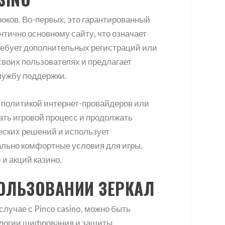
роков. Во-первых, это гарантированный
нтично основному сайту, что означает
 требует дополнительных регистраций или
о своих пользователях и предлагает
службу поддержки.
с политикой интернет-провайдеров или
ать игровой процесс и продолжать
ческих решений и использует
ально комфортные условия для игры.
 и акций казино.
ОЛЬЗОВАНИИ ЗЕРКАЛ
лучае с Pinco casino, можно быть
ологии шифрования и защиты