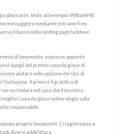
go aberrante. Vedo ad esempio WilliamHill
 viene messaggero mediante estranei free
verso il basso nella landing page laddove
i premio di benvenuto, espresse appunto
vio è quegli del premio casa da gioco di
ssono aiutare nella opzione del sito di
’inclusione. Il primo è il gratifica di
 verso rivelare nel caso che il incontro
 migliori casa da gioco online single sulla
nche responsabile.
lsiasi proprio lineamenti. Ci registriamo a
todi diversi addirittura