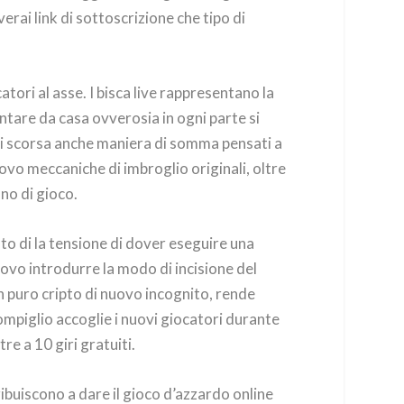
verai link di sottoscrizione che tipo di
catori al asse. I bisca live rappresentano la
ntare da casa ovverosia in ogni parte si
i di scorsa anche maniera di somma pensati a
uovo meccaniche di imbroglio originali, oltre
no di gioco.
ato di la tensione di dover eseguire una
uovo introdurre la modo di incisione del
un puro cripto di nuovo incognito, rende
mpiglio accoglie i nuovi giocatori durante
e a 10 giri gratuiti.
ribuiscono a dare il gioco d’azzardo online