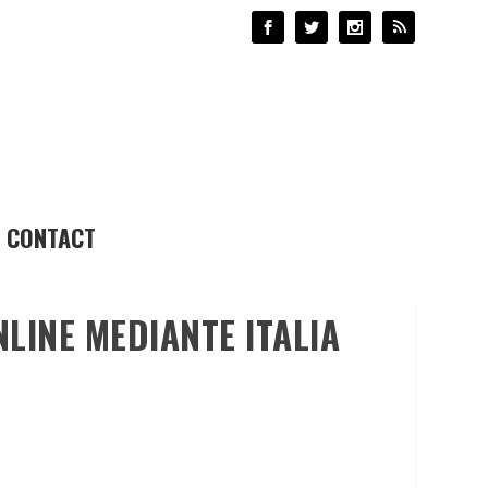
CONTACT
NLINE MEDIANTE ITALIA