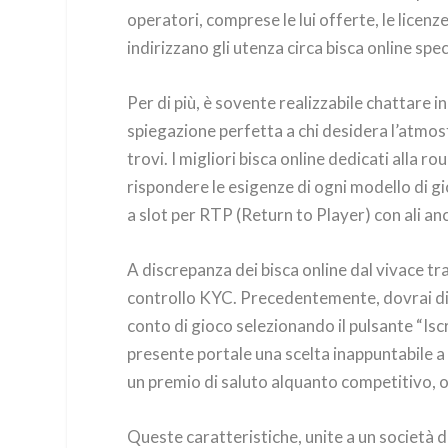
operatori, comprese le lui offerte, le licenze
indirizzano gli utenza circa bisca online speci
Per di più, è sovente realizzabile chattare in
spiegazione perfetta a chi desidera l’atmos
trovi. I migliori bisca online dedicati alla 
rispondere le esigenze di ogni modello di gio
a slot per RTP (Return to Player) con ali an
A discrepanza dei bisca online dal vivace tr
controllo KYC. Precedentemente, dovrai dirig
conto di gioco selezionando il pulsante “Isc
presente portale una scelta inappuntabile 
un premio di saluto alquanto competitivo, o
Queste caratteristiche, unite a un società d