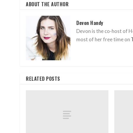
ABOUT THE AUTHOR
Devon Handy
Devon is the co-host of He
most of her free time on
RELATED POSTS