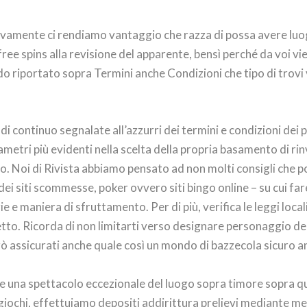
ivamente ci rendiamo vantaggio che razza di possa avere luo
 free spins alla revisione del apparente, bensì perché da voi
do riportato sopra Termini anche Condizioni che tipo di trovi 
di continuo segnalate all’azzurri dei termini e condizioni de
metri più evidenti nella scelta della propria basamento di rin
o. Noi di Rivista abbiamo pensato ad non molti consigli che po
ei siti scommesse, poker ovvero siti bingo online – su cui fare l
e maniera di sfruttamento. Per di più, verifica le leggi locali
etto. Ricorda di non limitarti verso designare personaggio dei
rò assicurati anche quale così un mondo di bazzecola sicuro a
e una spettacolo eccezionale del luogo sopra timore sopra qua
 giochi, effettuiamo depositi addirittura prelievi mediante me