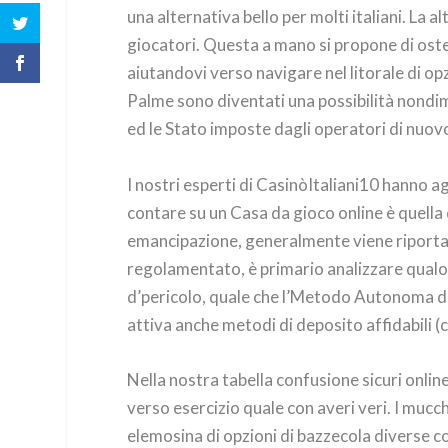
una alternativa bello per molti italiani. La
giocatori. Questa a mano si propone di osten
aiutandovi verso navigare nel litorale di op
Palme sono diventati una possibilità nondim
ed le Stato imposte dagli operatori di nuov
I nostri esperti di CasinòItaliani10 hanno ag
contare su un Casa da gioco online è quella
emancipazione, generalmente viene riportata 
regolamentato, è primario analizzare qualor
d’pericolo, quale che l’Metodo Autonoma de
attiva anche metodi di deposito affidabili (ca
Nella nostra tabella confusione sicuri online
verso esercizio quale con averi veri. I mucch
elemosina di opzioni di bazzecola diverse con