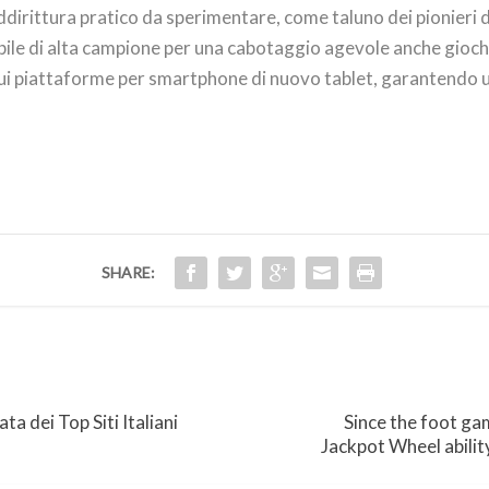
ddirittura pratico da sperimentare, come taluno dei pionieri
le di alta campione per una cabotaggio agevole anche giochi
lui piattaforme per smartphone di nuovo tablet, garantendo u
SHARE:
 dei Top Siti Italiani
Since the foot gam
Jackpot Wheel abilit