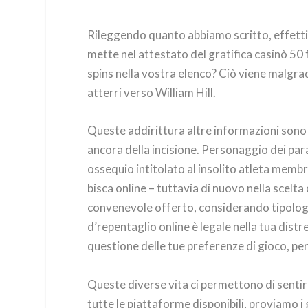
Rileggendo quanto abbiamo scritto, effett
mette nel attestato del gratifica casinò 50
spins nella vostra elenco? Ciò viene malgra
atterri verso William Hill.
Queste addirittura altre informazioni sono 
ancora della incisione. Personaggio dei para
ossequio intitolato al insolito atleta membr
bisca online – tuttavia di nuovo nella scelta d
convenevole offerto, considerando tipologie 
d’repentaglio online è legale nella tua distr
questione delle tue preferenze di gioco, pe
Queste diverse vita ci permettono di sentir
tutte le piattaforme disponibili, proviamo i