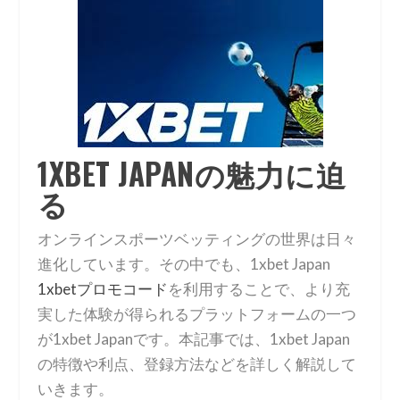
1XBET JAPANの魅力に迫
る
オンラインスポーツベッティングの世界は日々
進化しています。その中でも、1xbet Japan
1xbetプロモコード
を利用することで、より充
実した体験が得られるプラットフォームの一つ
が1xbet Japanです。本記事では、1xbet Japan
の特徴や利点、登録方法などを詳しく解説して
いきます。