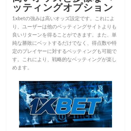
ッティングオプション
1xbetの強みは高いオッズ設定です。これによ
り、ユーザーは他のベッティングサイトよりも
良いリターンを得ることができます。また、単
純な勝敗にベットするだけでなく、得点数や特
定のプレイヤーに対するベッティングも可能で
す。これにより、戦略的なベッティングが楽し
めます。