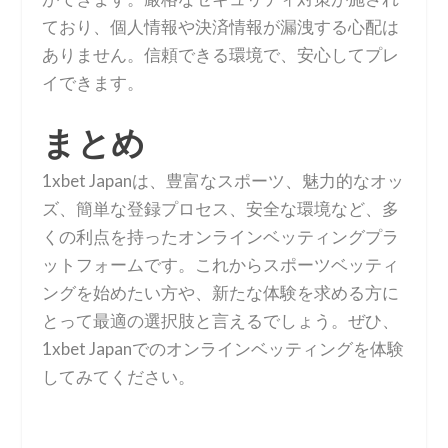
ており、個人情報や決済情報が漏洩する心配は
ありません。信頼できる環境で、安心してプレ
イできます。
まとめ
1xbet Japanは、豊富なスポーツ、魅力的なオッ
ズ、簡単な登録プロセス、安全な環境など、多
くの利点を持ったオンラインベッティングプラ
ットフォームです。これからスポーツベッティ
ングを始めたい方や、新たな体験を求める方に
とって最適の選択肢と言えるでしょう。ぜひ、
1xbet Japanでのオンラインベッティングを体験
してみてください。