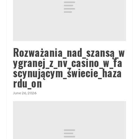
Rozważania_nad_szansą_w
ygranej_z_nv_casino_w_fa
scynującym_świecie_haza
rdu_on
June 26, 2026