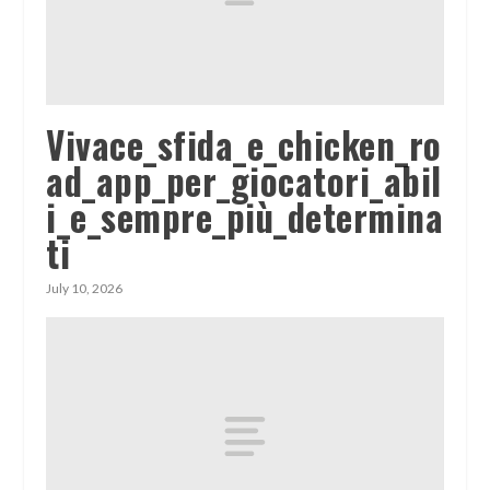
Vivace_sfida_e_chicken_ro
ad_app_per_giocatori_abil
i_e_sempre_più_determina
ti
July 10, 2026