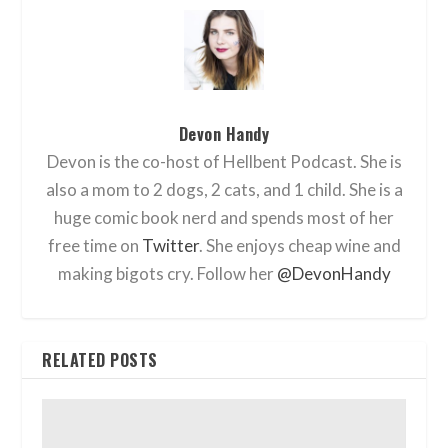
Devon Handy
Devon is the co-host of Hellbent Podcast. She is
also a mom to 2 dogs, 2 cats, and 1 child. She is a
huge comic book nerd and spends most of her
free time on
Twitter
. She enjoys cheap wine and
making bigots cry. Follow her
@DevonHandy
RELATED POSTS