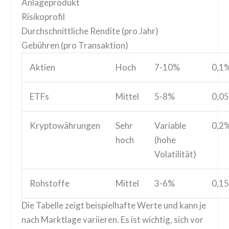
Anlageprodukt
Risikoprofil
Durchschnittliche Rendite (pro Jahr)
Gebühren (pro Transaktion)
Aktien
Hoch
7-10%
0,1
ETFs
Mittel
5-8%
0,0
Kryptowährungen
Sehr
Variable
0,2
hoch
(hohe
Volatilität)
Rohstoffe
Mittel
3-6%
0,1
Die Tabelle zeigt beispielhafte Werte und kann je
nach Marktlage variieren. Es ist wichtig, sich vor