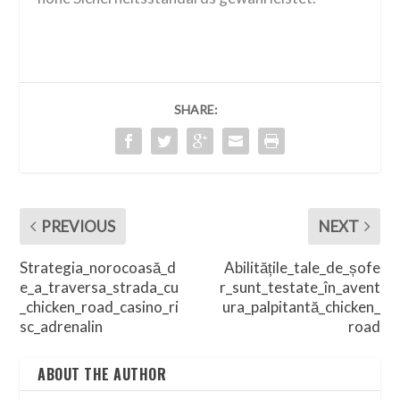
SHARE:
PREVIOUS
NEXT
Strategia_norocoasă_d
Abilitățile_tale_de_șofe
e_a_traversa_strada_cu
r_sunt_testate_în_avent
_chicken_road_casino_ri
ura_palpitantă_chicken_
sc_adrenalin
road
ABOUT THE AUTHOR