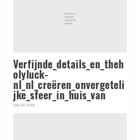
Verfijnde_details_en_theh
olyluck-
nl_nl_creëren_onvergeteli
jke_sfeer_in_huis_van
July 30, 2026