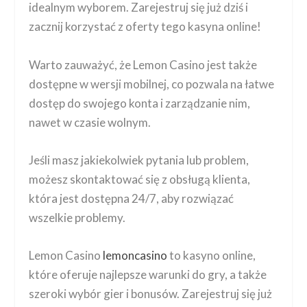
idealnym wyborem. Zarejestruj się już dziś i
zacznij korzystać z oferty tego kasyna online!
Warto zauważyć, że Lemon Casino jest także
dostępne w wersji mobilnej, co pozwala na łatwe
dostęp do swojego konta i zarządzanie nim,
nawet w czasie wolnym.
Jeśli masz jakiekolwiek pytania lub problem,
możesz skontaktować się z obsługą klienta,
która jest dostępna 24/7, aby rozwiązać
wszelkie problemy.
Lemon Casino
lemoncasino
to kasyno online,
które oferuje najlepsze warunki do gry, a także
szeroki wybór gier i bonusów. Zarejestruj się już