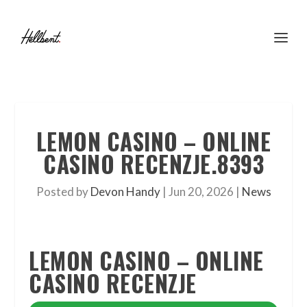
LEMON CASINO – ONLINE
CASINO RECENZJE.8393
Posted by
Devon Handy
|
Jun 20, 2026
|
News
LEMON CASINO – ONLINE
CASINO RECENZJE