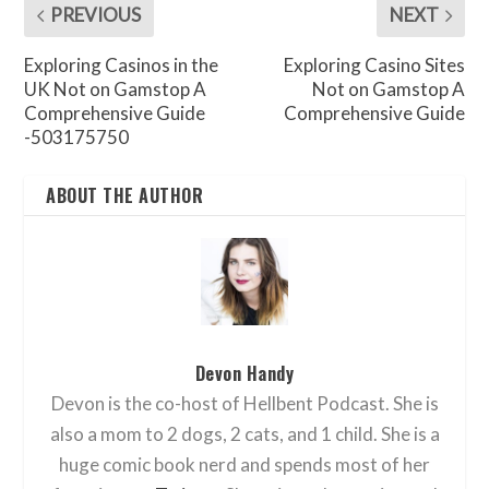
PREVIOUS
NEXT
Exploring Casinos in the
Exploring Casino Sites
UK Not on Gamstop A
Not on Gamstop A
Comprehensive Guide
Comprehensive Guide
-503175750
ABOUT THE AUTHOR
Devon Handy
Devon is the co-host of Hellbent Podcast. She is
also a mom to 2 dogs, 2 cats, and 1 child. She is a
huge comic book nerd and spends most of her