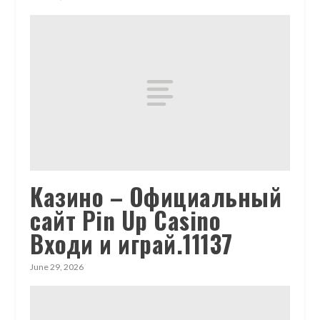
Казино – Официальный
сайт Pin Up Casino
Входи и играй.11137
June 29, 2026