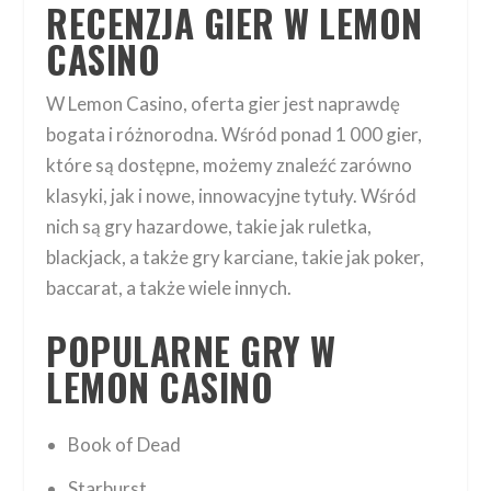
RECENZJA GIER W LEMON
CASINO
W Lemon Casino, oferta gier jest naprawdę
bogata i różnorodna. Wśród ponad 1 000 gier,
które są dostępne, możemy znaleźć zarówno
klasyki, jak i nowe, innowacyjne tytuły. Wśród
nich są gry hazardowe, takie jak ruletka,
blackjack, a także gry karciane, takie jak poker,
baccarat, a także wiele innych.
POPULARNE GRY W
LEMON CASINO
Book of Dead
Starburst