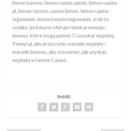
lemon kasyno, lemon casino opinie, lemon casino
pl, lemon casyno, casino lemon, lemon casino
logowanie, lemon kasyno logowanie, zrób to
szybko, bo kasyno oferuje różne promocje i
bonusy, które mogą pomóc Ci uzyskać wypłatę.
Pamiętaj, aby przeczytać warunki wypłaty i
warunki bonusu, aby zrozumieć, jak uzyskać
wypłatę w Lemon Casino.
SHARE: