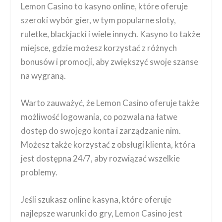
Lemon Casino to kasyno online, które oferuje
szeroki wybór gier, w tym popularne sloty,
ruletke, blackjacki i wiele innych. Kasyno to także
miejsce, gdzie możesz korzystać z różnych
bonusów i promocji, aby zwiększyć swoje szanse
na wygraną.
Warto zauważyć, że Lemon Casino oferuje także
możliwość logowania, co pozwala na łatwe
dostęp do swojego konta i zarządzanie nim.
Możesz także korzystać z obsługi klienta, która
jest dostępna 24/7, aby rozwiązać wszelkie
problemy.
Jeśli szukasz online kasyna, które oferuje
najlepsze warunki do gry, Lemon Casino jest