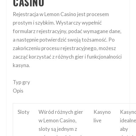
CASINO
Rejestracja w Lemon Casino jest procesem
prostym i szybkim. Wystarczy wypełnić
formularz rejestracyjny, podać wymagane dane,
a następnie potwierdzić swoją tożsamość. Po
zakończeniu procesu rejestracyjnego, możesz
zacząć korzystać z różnych gier i funkcjonalności
kasyna.
Typ gry
Opis
Sloty
Wśród różnych gier
Kasyno
Kasyno 
w Lemon Casino,
live
idealne
sloty są jednym z
aby