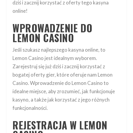
dziś i zacznij korzystać z oferty tego kasyna
online!
WPROWADZENIE DO
LEMON CASINO
Jeśli szukasz najlepszego kasyna online, to
Lemon Casino jest idealnym wyborem.
Zarejestruj się już dziś i zacznij korzystać z
bogatej oferty gier, które oferuje nam Lemon
Casino. Wprowadzenie do Lemon Casino to
idealne miejsce, aby zrozumieć, jak funkcjonuje
kasyno, a także jak korzystać z jego różnych
funkcjonalności.
REJESTRACJA W LEMON