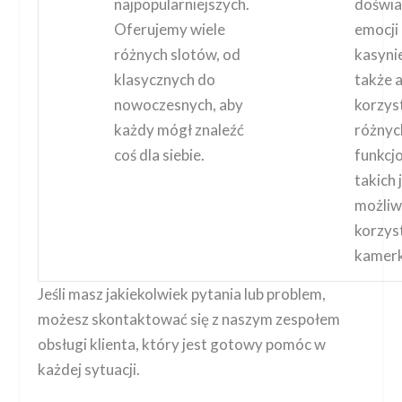
najpopularniejszych.
doświa
Oferujemy wiele
emocji
różnych slotów, od
kasynie
klasycznych do
także 
nowoczesnych, aby
korzys
każdy mógł znaleźć
różnyc
coś dla siebie.
funkcjo
takich 
możliw
korzys
kamerk
Jeśli masz jakiekolwiek pytania lub problem,
możesz skontaktować się z naszym zespołem
obsługi klienta, który jest gotowy pomóc w
każdej sytuacji.