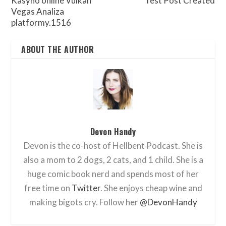
Kasyno online Vulkan
Test Post Created
Vegas Analiza
platformy.1516
ABOUT THE AUTHOR
Devon Handy
Devon is the co-host of Hellbent Podcast. She is
also a mom to 2 dogs, 2 cats, and 1 child. She is a
huge comic book nerd and spends most of her
free time on
Twitter
. She enjoys cheap wine and
making bigots cry. Follow her
@DevonHandy