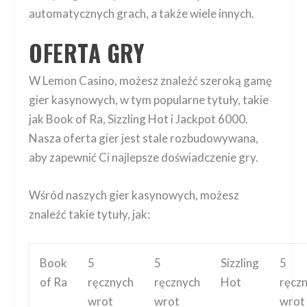
automatycznych grach, a także wiele innych.
OFERTA GRY
W Lemon Casino, możesz znaleźć szeroką gamę
gier kasynowych, w tym popularne tytuły, takie
jak Book of Ra, Sizzling Hot i Jackpot 6000.
Nasza oferta gier jest stale rozbudowywana,
aby zapewnić Ci najlepsze doświadczenie gry.
Wśród naszych gier kasynowych, możesz
znaleźć takie tytuły, jak:
Book
5
5
Sizzling
5
of Ra
ręcznych
ręcznych
Hot
ręcz
wrot
wrot
wrot