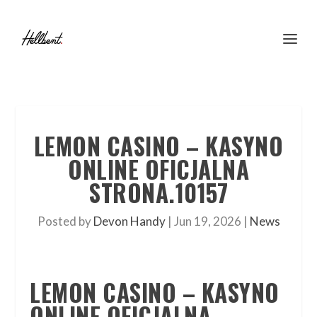
LEMON CASINO – KASYNO
ONLINE OFICJALNA
STRONA.10157
Posted by
Devon Handy
|
Jun 19, 2026
|
News
LEMON CASINO – KASYNO
ONLINE OFICJALNA