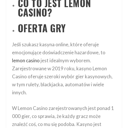
CO TO JEST LEMON
CASINO?
OFERTA GRY
Jeśli szukasz kasyna online, które oferuje
emocjonujące doświadczenie hazardowe, to
lemon casino
jest idealnym wyborem.
Zarejestrowane w 2019 roku, kasyno Lemon
Casino oferuje szeroki wybór gier kasynowych,
w tym rulety, blackjacka, automatów i wiele
innych.
W Lemon Casino zarejestrowanych jest ponad 1
000 gier, co sprawia, że każdy gracz może
znaleźć coś, co mu się podoba. Kasyno jest