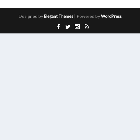
Designed by
| Powered by
Elegant Themes
WordPress