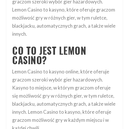
graczom szeroki wybór gier hazardowych.
Lemon Casino to kasyno, które oferuje graczom
możliwość gry w różnych gier, w tym ruletce,
blackjacku, automatycznych grach, a także wiele
innych.
CO TO JEST LEMON
CASINO?
Lemon Casino to kasyno online, które oferuje
graczom szeroki wybór gier hazardowych.
Kasyno to miejsce, w którym graczom oferuje
się możliwość gry w różnych gier, w tym ruletce,
blackjacku, automatycznych grach, a także wiele
innych. Lemon Casino to kasyno, które oferuje
graczom możliwość gry w każdym miejscu i w
każdej chwili.