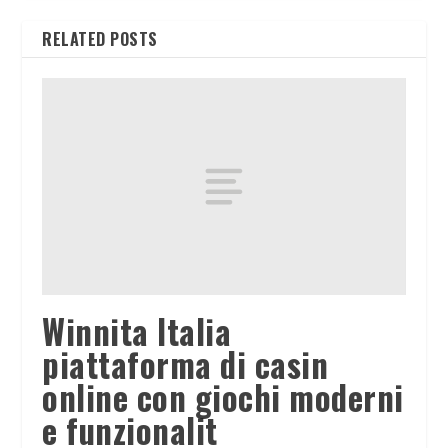
RELATED POSTS
Winnita Italia
piattaforma di casin
online con giochi moderni
e funzionalit