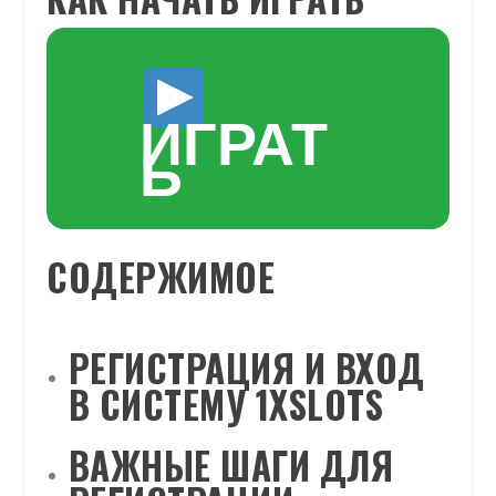
ИГРАТ
Ь
СОДЕРЖИМОЕ
РЕГИСТРАЦИЯ И ВХОД
В СИСТЕМУ 1XSLOTS
ВАЖНЫЕ ШАГИ ДЛЯ