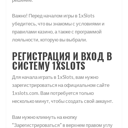
Важно! Перед началом игры в 1xSlots
убедитесь, что вы знакомы с условиями и
правилами казино, а также с программой
лояльности, которую вы выбрали.
РЕГИСТРАЦИЯ И ВХОД В
СИСТЕМУ 1XSLOTS
Для начала играть в 1xSlots, вам нужно
зарегистрироваться на официальном сайте
1xslots.com. Вам потребуется только
несколько минут, чтобы создать свой аккаунт.
Вам нужно кликнуть на кнопку
“Зарегистрироваться” в верхнем правом углу