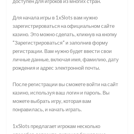
доступен для игроков из многих стран.
Для начала игры в 1xSlots вам нужно
зарегистрироваться на официальном сайте
казино. Это можно сделать, кликнув на кнопку
“Зарегистрироваться” и заполнив форму
регистрации. Вам нужно будет ввести свои
личные данные, включая имя, фамилию, дату
рождения и адрес электронной почты.
После регистрации вы сможете войти на сайт
казино, используя ваш логин и пароль. Вы
можете выбрать игру, которая вам
понравилась, и начать играть.
1xSlots предлагает игрокам несколько