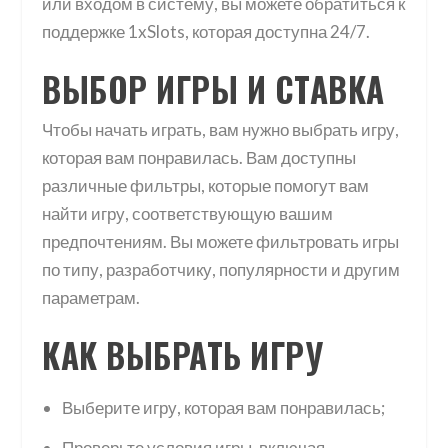
или входом в систему, вы можете обратиться к
поддержке 1xSlots, которая доступна 24/7.
ВЫБОР ИГРЫ И СТАВКА
Чтобы начать играть, вам нужно выбрать игру,
которая вам понравилась. Вам доступны
различные фильтры, которые помогут вам
найти игру, соответствующую вашим
предпочтениям. Вы можете фильтровать игры
по типу, разработчику, популярности и другим
параметрам.
КАК ВЫБРАТЬ ИГРУ
Выберите игру, которая вам понравилась;
Проверьте условия игры, включая