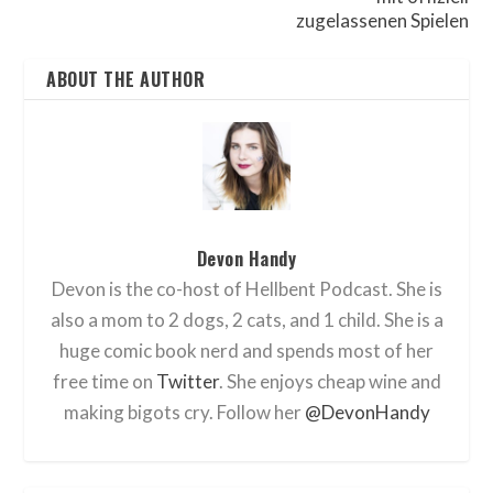
zugelassenen Spielen
ABOUT THE AUTHOR
Devon Handy
Devon is the co-host of Hellbent Podcast. She is
also a mom to 2 dogs, 2 cats, and 1 child. She is a
huge comic book nerd and spends most of her
free time on
Twitter
. She enjoys cheap wine and
making bigots cry. Follow her
@DevonHandy