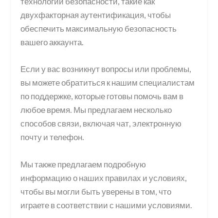
технологии безопасности, такие как
двухфакторная аутентификация, чтобы
обеспечить максимальную безопасность
вашего аккаунта.
Если у вас возникнут вопросы или проблемы,
вы можете обратиться к нашим специалистам
по поддержке, которые готовы помочь вам в
любое время. Мы предлагаем несколько
способов связи, включая чат, электронную
почту и телефон.
Мы также предлагаем подробную
информацию о наших правилах и условиях,
чтобы вы могли быть уверены в том, что
играете в соответствии с нашими условиями.