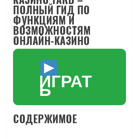
ПОЛНЫЙ ГИД ПО
ФУНКЦИЯМ И
ВОЗМОЖНОСТЯМ
ОНЛАЙН-КАЗИНО
ИГРАТ
Ь
СОДЕРЖИМОЕ