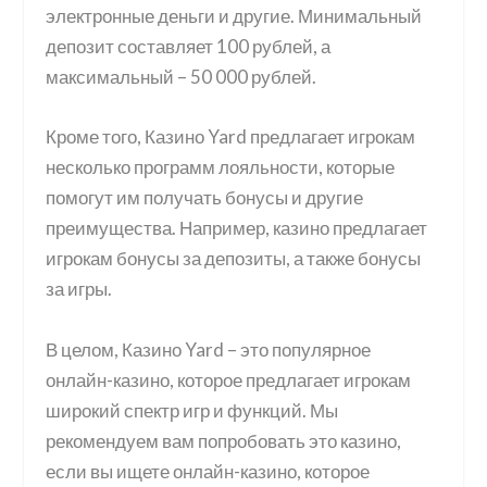
электронные деньги и другие. Минимальный
депозит составляет 100 рублей, а
максимальный – 50 000 рублей.
Кроме того, Казино Yard предлагает игрокам
несколько программ лояльности, которые
помогут им получать бонусы и другие
преимущества. Например, казино предлагает
игрокам бонусы за депозиты, а также бонусы
за игры.
В целом, Казино Yard – это популярное
онлайн-казино, которое предлагает игрокам
широкий спектр игр и функций. Мы
рекомендуем вам попробовать это казино,
если вы ищете онлайн-казино, которое