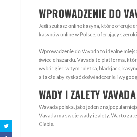
WPROWADZENIE DO VA
Jeśli szukasz online kasyna, które oferuje
kasynów online w Polsce, oferujący szeroki
Wprowadzenie do Vavada to idealne miejsce,
świecie hazardu. Vavada to platforma, któ
wybór gier, w tym ruletka, blackjack, kasyn
a także aby zyskać doświadczenie i wygodę,
WADY I ZALETY VAVADA
Wavada polska, jako jeden z najpopularniej
Vavada ma swoje wady i zalety. Warto zatem
Ciebie.