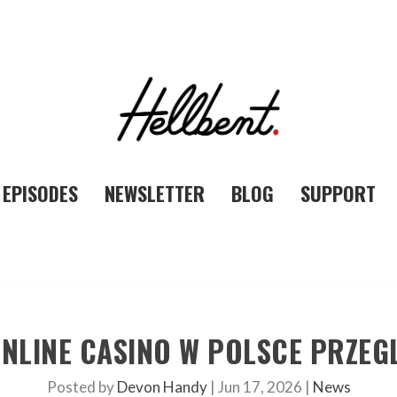
EPISODES
NEWSLETTER
BLOG
SUPPORT
NLINE CASINO W POLSCE PRZEGL
Posted by
Devon Handy
|
Jun 17, 2026
|
News