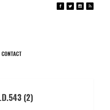
CONTACT
D.543 (2)