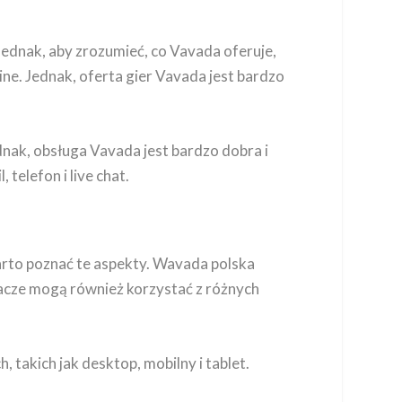
ednak, aby zrozumieć, co Vavada oferuje,
ine. Jednak, oferta gier Vavada jest bardzo
ednak, obsługa Vavada jest bardzo dobra i
telefon i live chat.
warto poznać te aspekty. Wavada polska
Gracze mogą również korzystać z różnych
 takich jak desktop, mobilny i tablet.