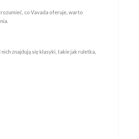
 zrozumieć, co Vavada oferuje, warto
nia.
ch znajdują się klasyki, takie jak ruletka,