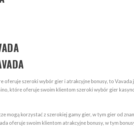
VADA
AVADA
tóre oferuje szeroki wybór gier i atrakcyjne bonusy, to Vava
sino, które oferuje swoim klientom szeroki wybór gier kasyno
ze mogą korzystać z szerokiej gamy gier, w tym gier od zna
da oferuje swoim klientom atrakcyjne bonusy, w tym bonusy