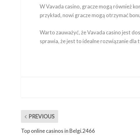
W Vavada casino, gracze mogą również kor
przykład, nowi gracze mogą otrzymać bonu
Warto zauważyć, że Vavada casino jest dos
sprawia, że jest to idealne rozwiązanie dla 
PREVIOUS
Top online casinos in Belgi.2466