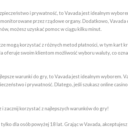
 bezpieczeństwo i prywatność, to Vavada jest idealnym wybor
e i monitorowane przez rządowe organy. Dodatkowo, Vavada 
emów, możesz uzyskać pomoc w ciągu kilku minut.
cze mogą korzystać z różnych metod płatności, w tym kart k
oferuje swoim klientom możliwość wyboru waluty, co oznacz
.
 najlepsze warunki do gry, to Vavada jest idealnym wyborem. 
ieczeństwo i prywatność. Dlatego, jeśli szukasz online casino
z i zacznij korzystać z najlepszych warunków do gry!
tylko dla osób powyżej 18 lat. Grając w Vavada, akceptujesz