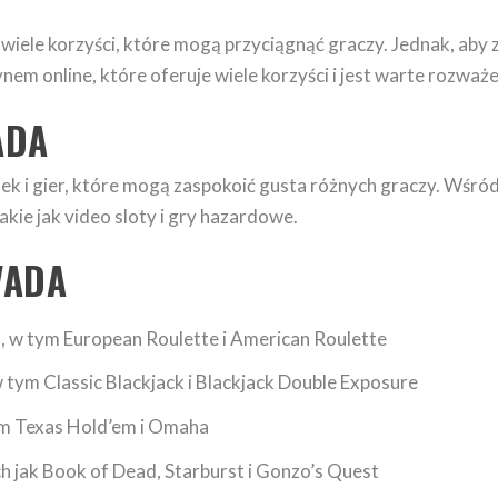
 wiele korzyści, które mogą przyciągnąć graczy. Jednak, aby
em online, które oferuje wiele korzyści i jest warte rozważe
ADA
ek i gier, które mogą zaspokoić gusta różnych graczy. Wśród ni
akie jak video sloty i gry hazardowe.
VADA
, w tym European Roulette i American Roulette
 tym Classic Blackjack i Blackjack Double Exposure
ym Texas Hold’em i Omaha
ich jak Book of Dead, Starburst i Gonzo’s Quest