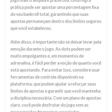
jogo mais tranquila e prazerosa. Uma regra
prática pode ser apostar uma porcentagem fixa
do seu bankroll total, garantindo que suas
apostas permaneçam dentro dos limites seguros
que você estabeleceu.
Além disso, é importante não se deixar levar pela
emoção durante o jogo. As slots podem ser
muito empolgantes e, em momentos de
adrenalina, é fácil perder a noção de quanto você
está apostando. Para evitar isso, considere usar
ferramentas de controle disponíveis na
plataforma, que podem ajudar a reforçar seus
limites de apostas e garantir que você mantenha
a disciplina necessária. Com um plano de apostas
claro, você pode desfrutar do jogo sem as
preocupações financeiras associadas.