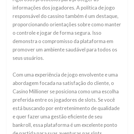
informações dos jogadores. A política de jogo
responsável do cassino também é um destaque,
proporcionando orientações sobre como manter
o controle e jogar de forma segura. Isso
demonstra o compromisso da plataforma em
promover um ambiente saudável para todos os
seus usuários.
Com uma experiência de jogo envolvente e uma
abordagem focada na satisfação do cliente, o
Casino Millioner se posiciona como uma escolha
preferida entre os jogadores de slots. Se você
está buscando por entretenimento de qualidade
e quer fazer uma gestão eficiente de seu
bankroll, essa plataforma é um excelente ponto
de partida para suas aventuras nas slots.