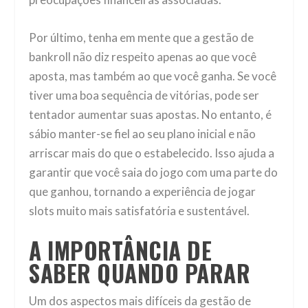
Por último, tenha em mente que a gestão de
bankroll não diz respeito apenas ao que você
aposta, mas também ao que você ganha. Se você
tiver uma boa sequência de vitórias, pode ser
tentador aumentar suas apostas. No entanto, é
sábio manter-se fiel ao seu plano inicial e não
arriscar mais do que o estabelecido. Isso ajuda a
garantir que você saia do jogo com uma parte do
que ganhou, tornando a experiência de jogar
slots muito mais satisfatória e sustentável.
A IMPORTÂNCIA DE
SABER QUANDO PARAR
Um dos aspectos mais difíceis da gestão de