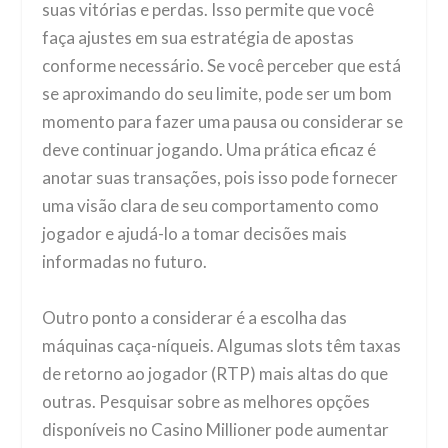
suas vitórias e perdas. Isso permite que você
faça ajustes em sua estratégia de apostas
conforme necessário. Se você perceber que está
se aproximando do seu limite, pode ser um bom
momento para fazer uma pausa ou considerar se
deve continuar jogando. Uma prática eficaz é
anotar suas transações, pois isso pode fornecer
uma visão clara de seu comportamento como
jogador e ajudá-lo a tomar decisões mais
informadas no futuro.
Outro ponto a considerar é a escolha das
máquinas caça-níqueis. Algumas slots têm taxas
de retorno ao jogador (RTP) mais altas do que
outras. Pesquisar sobre as melhores opções
disponíveis no Casino Millioner pode aumentar