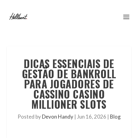
DICAS ESSENCIAIS DE
GESTÃO DE BANKROLL
PARA JOGADORES DE
CASSINO CASINO
MILLIONER SLOTS
Posted by
Devon Handy
|
Jun 16, 2026
|
Blog