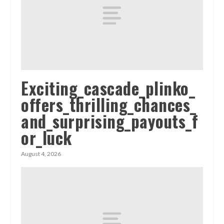
Exciting_cascade_plinko_
offers_thrilling_chances_
and_surprising_payouts_f
or_luck
August 4, 2026