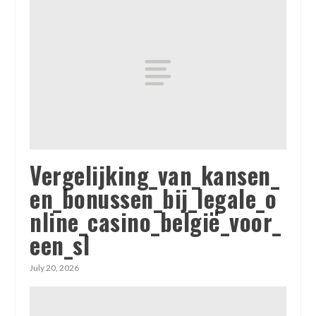
Vergelijking_van_kansen_
en_bonussen_bij_legale_o
nline_casino_belgië_voor_
een_sl
July 20, 2026