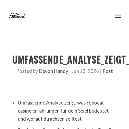
UMFASSENDE_ANALYSE_ZEIGT
Posted by
Devon Handy
|
Jun 13, 2026
|
Post
Umfassende Analyse zeigt, was robocat
casino erfahrungen für dein Spiel bedeutet
und worauf du achten solltest