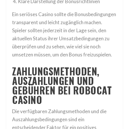
Klare Darstellung der Bonusrichtlinien
Ein seriöses Casino sollte die Bonusbedingungen
transparent und leicht zugänglich machen.
Spieler sollten jederzeit in der Lage sein, den
aktuellen Status ihrer Umsatzbedingungen zu
überprüfen und zu sehen, wie viel sie noch
umsetzen müssen, um den Bonus freizuspielen.
ZAHLUNGSMETHODEN,
AUSZAHLUNGEN UND
GEBÜHREN BEI ROBOCAT
CASINO
Die verfügbaren Zahlungsmethoden und die
Auszahlungsbedingungen sind ein
entscheidender Faktor für ein positives