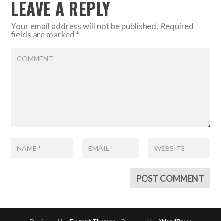
LEAVE A REPLY
Your email address will not be published.
Required
fields are marked
*