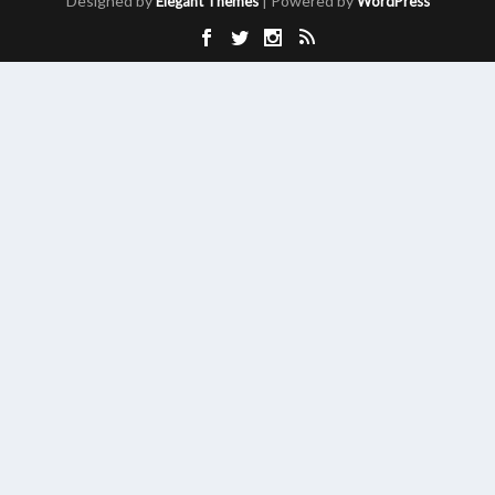
Designed by
| Powered by
Elegant Themes
WordPress