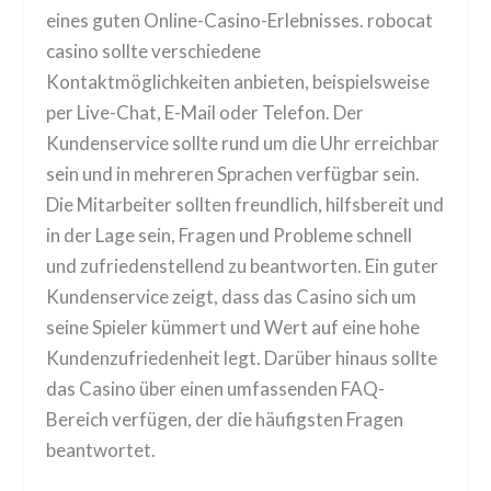
eines guten Online-Casino-Erlebnisses. robocat
casino sollte verschiedene
Kontaktmöglichkeiten anbieten, beispielsweise
per Live-Chat, E-Mail oder Telefon. Der
Kundenservice sollte rund um die Uhr erreichbar
sein und in mehreren Sprachen verfügbar sein.
Die Mitarbeiter sollten freundlich, hilfsbereit und
in der Lage sein, Fragen und Probleme schnell
und zufriedenstellend zu beantworten. Ein guter
Kundenservice zeigt, dass das Casino sich um
seine Spieler kümmert und Wert auf eine hohe
Kundenzufriedenheit legt. Darüber hinaus sollte
das Casino über einen umfassenden FAQ-
Bereich verfügen, der die häufigsten Fragen
beantwortet.