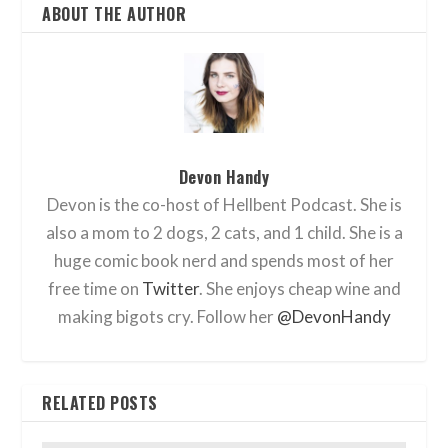
ABOUT THE AUTHOR
Devon Handy
Devon is the co-host of Hellbent Podcast. She is
also a mom to 2 dogs, 2 cats, and 1 child. She is a
huge comic book nerd and spends most of her
free time on
Twitter
. She enjoys cheap wine and
making bigots cry. Follow her
@DevonHandy
RELATED POSTS