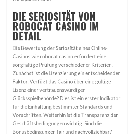
DIE SERIOSITÄT VON
ROBOCAT CASINO IM
DETAIL
Die Bewertung der Seriosität eines Online-
Casinos wie robocat casino erfordert eine
sorgfältige Prüfung verschiedener Kriterien.
Zunächst ist die Lizenzierung ein entscheidender
Faktor. Verfügt das Casino über eine gültige
Lizenz einer vertrauenswürdigen
Glücksspielbehörde? Dies ist ein erster Indikator
für die Einhaltung bestimmter Standards und
Vorschriften. Weiterhin ist die Transparenz der
Geschäftsbedingungen wichtig. Sind die
Bonusbedingungen fair und nachvollziehbar?