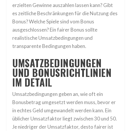
erzielten Gewinne auszahlen lassen kann? Gibt
es zeitliche Beschränkungen für die Nutzung des
Bonus? Welche Spiele sind vom Bonus
ausgeschlossen? Ein fairer Bonus sollte
realistische Umsatzbedingungen und
transparente Bedingungen haben.
UMSATZBEDINGUNGEN
UND BONUSRICHTLINIEN
IM DETAIL
Umsatzbedingungen geben an, wie oft ein
Bonusbetrag umgesetzt werden muss, bevor er
in echtes Geld umgewandelt werden kann. Ein
üblicher Umsatzfaktor liegt zwischen 30 und 50.
Je niedriger der Umsatzfaktor, desto fairer ist