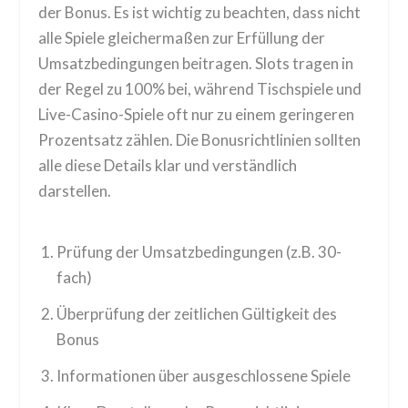
der Bonus. Es ist wichtig zu beachten, dass nicht
alle Spiele gleichermaßen zur Erfüllung der
Umsatzbedingungen beitragen. Slots tragen in
der Regel zu 100% bei, während Tischspiele und
Live-Casino-Spiele oft nur zu einem geringeren
Prozentsatz zählen. Die Bonusrichtlinien sollten
alle diese Details klar und verständlich
darstellen.
Prüfung der Umsatzbedingungen (z.B. 30-
fach)
Überprüfung der zeitlichen Gültigkeit des
Bonus
Informationen über ausgeschlossene Spiele