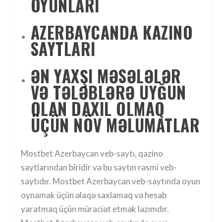
OYUNLARI
AZERBAYCANDA KAZINO
SAYTLARI
ƏN YAXŞI MƏSƏLƏLƏR
VƏ TƏLƏBLƏRƏ UYĞUN
OLAN DAXIL OLMAQ
ÜÇÜN NÖV MƏLUMATLAR
Mostbet Azerbaycan veb-saytı, qazino
saytlarından biridir və bu saytın rəsmi veb-
saytıdır. Mostbet Azerbaycan veb-saytında oyun
oynamak üçün əlaqə saxlamaq və hesab
yaratmaq üçün müraciət etmək lazımdır.