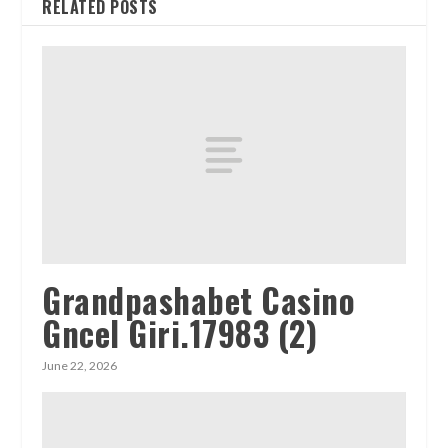
RELATED POSTS
Grandpashabet Casino
Gncel Giri.17983 (2)
June 22, 2026