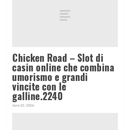
Chicken Road – Slot di
casin online che combina
umorismo e grandi
vincite con le
galline.2240
June 22, 2026