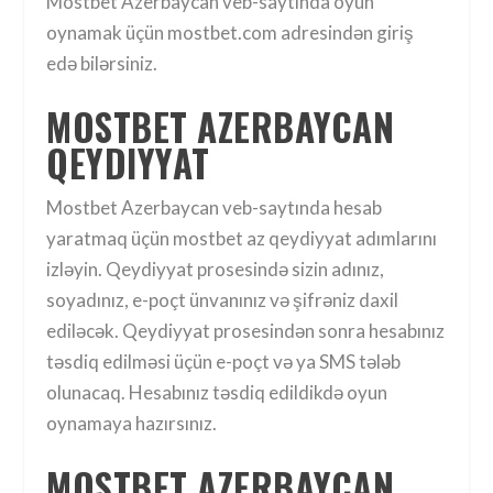
Mostbet Azerbaycan veb-saytında oyun
oynamak üçün mostbet.com adresindən giriş
edə bilərsiniz.
MOSTBET AZERBAYCAN
QEYDIYYAT
Mostbet Azerbaycan veb-saytında hesab
yaratmaq üçün mostbet az qeydiyyat adımlarını
izləyin. Qeydiyyat prosesində sizin adınız,
soyadınız, e-poçt ünvanınız və şifrəniz daxil
ediləcək. Qeydiyyat prosesindən sonra hesabınız
təsdiq edilməsi üçün e-poçt və ya SMS tələb
olunacaq. Hesabınız təsdiq edildikdə oyun
oynamaya hazırsınız.
MOSTBET AZERBAYCAN