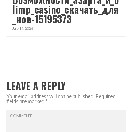
limp_casino_скачать_для
_нов-15195373
July 14, 2026
LEAVE A REPLY
Your email address will not be published.
Required
fields are marked
*