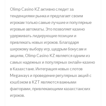
Olimp Casino KZ активно следит за
тенденциями рынка и предлагает своим
игрокам только самые лучшие и популярные
игровые автоматы. Это позволяет казино
удерживать лидирующие позиции и
привлекать новых игроков. Благодаря
широкому выбору игр, щедрым бонусам и
акциям, Olimp Casino KZ является одним из
самых надежных и популярных онлайн-казино
в Казахстане. Интеграция новых слотов
Megaways и проведение регулярных акций с
кэшбэком в KZT являются важными
факторами, привлекающими казахстанских
игроков.