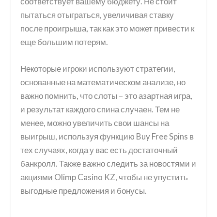
соответствует вашему бюджету. Не стоит
пытаться отыграться, увеличивая ставку
после проигрыша, так как это может привести к
еще большим потерям.
Некоторые игроки используют стратегии,
основанные на математическом анализе, но
важно помнить, что слоты – это азартная игра,
и результат каждого спина случаен. Тем не
менее, можно увеличить свои шансы на
выигрыш, используя функцию Buy Free Spins в
тех случаях, когда у вас есть достаточный
банкролл. Также важно следить за новостями и
акциями Olimp Casino KZ, чтобы не упустить
выгодные предложения и бонусы.