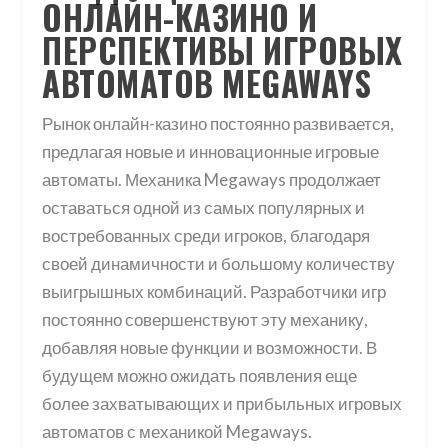
ОНЛАЙН-КАЗИНО И
ПЕРСПЕКТИВЫ ИГРОВЫХ
АВТОМАТОВ MEGAWAYS
Рынок онлайн-казино постоянно развивается,
предлагая новые и инновационные игровые
автоматы. Механика Megaways продолжает
оставаться одной из самых популярных и
востребованных среди игроков, благодаря
своей динамичности и большому количеству
выигрышных комбинаций. Разработчики игр
постоянно совершенствуют эту механику,
добавляя новые функции и возможности. В
будущем можно ожидать появления еще
более захватывающих и прибыльных игровых
автоматов с механикой Megaways.