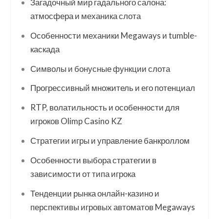
Загадочный мир гадального салона:
атмосфера и механика слота
Особенности механики Megaways и tumble-
каскада
Символы и бонусные функции слота
Прогрессивный множитель и его потенциал
RTP, волатильность и особенности для
игроков Olimp Casino KZ
Стратегии игры и управление банкроллом
Особенности выбора стратегии в
зависимости от типа игрока
Тенденции рынка онлайн-казино и
перспективы игровых автоматов Megaways