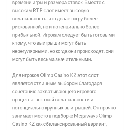
времени игры и размера ставок. Вместе с
высоким RTP слот имеет высокую
волатильность, что делает игру более
рискованной, но и потенциально более
прибыльной. Игрокам следует быть готовыми
к тому, что выигрыши могут быть
нерегулярными, но когда они происходят, они
могут быть весьма значительными.
Для игроков Olimp Casino KZ этот слот
является отличным выбором благодаря
сочетанию захватывающего игрового
процесса, высокой волатильности и
потенциально крупных выигрышей. Он прочно
занимает место в подборке Megaways Olimp
Casino KZ как сбалансированный вариант,