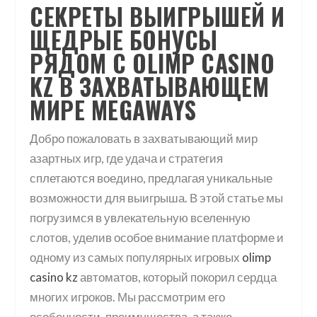
СЕКРЕТЫ ВЫИГРЫШЕЙ И
ЩЕДРЫЕ БОНУСЫ
РЯДОМ С OLIMP CASINO
KZ В ЗАХВАТЫВАЮЩЕМ
МИРЕ MEGAWAYS
Добро пожаловать в захватывающий мир
азартных игр, где удача и стратегия
сплетаются воедино, предлагая уникальные
возможности для выигрыша. В этой статье мы
погрузимся в увлекательную вселенную
слотов, уделив особое внимание платформе и
одному из самых популярных игровых
olimp
casino kz
автоматов, который покорил сердца
многих игроков. Мы рассмотрим его
особенности, преимущества, а также