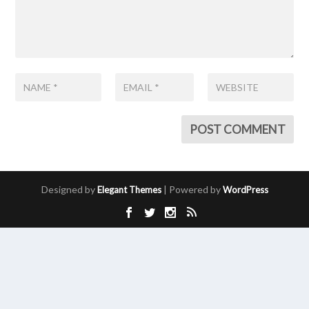
Designed by
| Powered by
Elegant Themes
WordPress