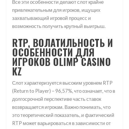
Все эти особенности делают слот крайне
привлекательным для игроков, ищущих
захватывающий игровой процесс и
возможность получить крупный выигрыш.
RTP, ВОЛАТИЛЬНОСТЬ И
ОСОБЕННОСТИ ДЛЯ
ИГРОКОВ OLIMP CASINO
KZ
Слот характеризуется высоким уровнем RTP
(Return to Player) – 96,57%, что означает, что в
долгосрочной перспективе часть ставок
возвращается игрокам. Важно понимать, что
это теоретический показатель, и фактический
RTP может варьироваться в зависимости от