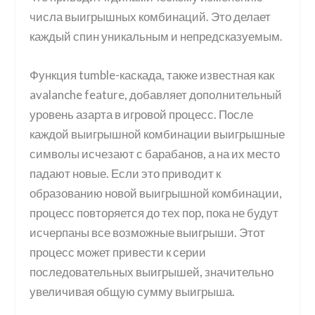
числа выигрышных комбинаций. Это делает
каждый спин уникальным и непредсказуемым.
Функция tumble-каскада, также известная как
avalanche feature, добавляет дополнительный
уровень азарта в игровой процесс. После
каждой выигрышной комбинации выигрышные
символы исчезают с барабанов, а на их место
падают новые. Если это приводит к
образованию новой выигрышной комбинации,
процесс повторяется до тех пор, пока не будут
исчерпаны все возможные выигрыши. Этот
процесс может привести к серии
последовательных выигрышей, значительно
увеличивая общую сумму выигрыша.