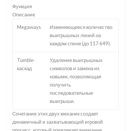
Функция
Описание
Megaways
Изменяющееся количество
выигрышных линий на
каждом спине (до 117 649).
Tumble-
Удаление выигрышных
каскад
символов и замена их
новыми, позволяющая
получить
последовательные
выигрыши.
Сочетание этих двух механик создает
динамичный и захватывающий игровой
процесс, который привлекает внимание