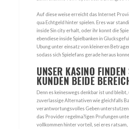
Auf diese weise erreicht das Internet Provi
qua Echtgeld hinter spielen. Eres war stan
inside Sin city erhalt, oder ihr konnt die S
ebendiese inside Spielbanken in Glucksgef
Ubung unter einsatz von kleineren Betragen
sodass sich Spielefans gerade heraus konnen 
UNSER KASINO FINDEN 
KUNDEN BEIDE BEREIC
Denn es keineswegs denkbar ist und bleibt,
zuverlassige Alternativen wie gleichfalls 
verantwortungsvolles Geben unterstutzende
das Provider regelma?igen Prufungen unte
vollkommen hinter vorteil, sei eres rats