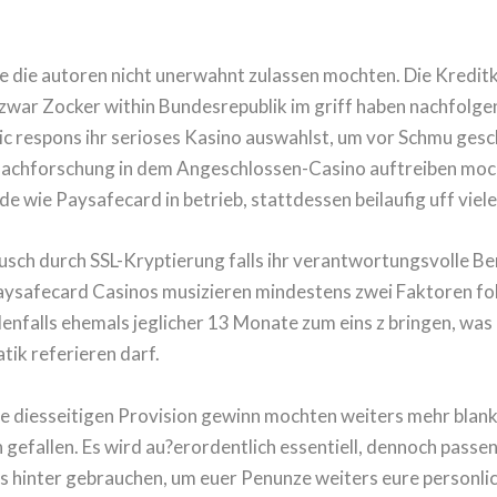
e die autoren nicht unerwahnt zulassen mochten. Die Kreditkar
h, zwar Zocker within Bundesrepublik im griff haben nachfo
sic respons ihr serioses Kasino auswahlst, um vor Schmu ges
 Nachforschung in dem Angeschlossen-Casino auftreiben moch
wie Paysafecard in betrieb, stattdessen beilaufig uff viele 
ausch durch SSL-Kryptierung falls ihr verantwortungsvolle B
safecard Casinos musizieren mindestens zwei Faktoren folge
nfalls ehemals jeglicher 13 Monate zum eins z bringen, was 
tik referieren darf.
se diesseitigen Provision gewinn mochten weiters mehr blan
gefallen. Es wird au?erordentlich essentiell, dennoch pass
s hinter gebrauchen, um euer Penunze weiters eure personli