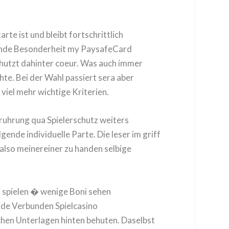
te ist und bleibt fortschrittlich
lgende Besonderheit my PaysafeCard
chutzt dahinter coeur. Was auch immer
te. Bei der Wahl passiert sera aber
viel mehr wichtige Kriterien.
eruhrung qua Spielerschutz weiters
nde individuelle Parte. Die leser im griff
also meinereiner zu handen selbige
k spielen � wenige Boni sehen
ende Verbunden Spielcasino
chen Unterlagen hinten behuten. Daselbst