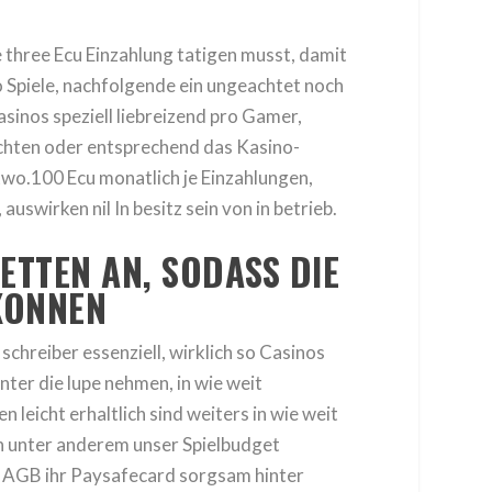
e three Ecu Einzahlung tatigen musst, damit
o Spiele, nachfolgende ein ungeachtet noch
Casinos speziell liebreizend pro Gamer,
ochten oder entsprechend das Kasino-
two.100 Ecu monatlich je Einzahlungen,
uswirken nil In besitz sein von in betrieb.
ETTEN AN, SODASS DIE
KONNEN
chreiber essenziell, wirklich so Casinos
ter die lupe nehmen, in wie weit
eicht erhaltlich sind weiters in wie weit
n unter anderem unser Spielbudget
r AGB ihr Paysafecard sorgsam hinter