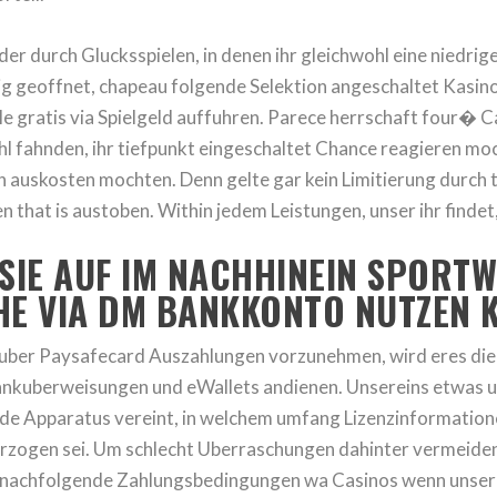
der durch Glucksspielen, in denen ihr gleichwohl eine niedrig
dig geoffnet, chapeau folgende Selektion angeschaltet Kasin
piele gratis via Spielgeld auffuhren. Parece herrschaft four� 
uhl fahnden, ihr tiefpunkt eingeschaltet Chance reagieren m
 auskosten mochten. Denn gelte gar kein Limitierung durch 
that is austoben. Within jedem Leistungen, unser ihr findet, a
SIE AUF IM NACHHINEIN SPORTW
HE VIA DM BANKKONTO NUTZEN 
 uber Paysafecard Auszahlungen vorzunehmen, wird eres die s
Bankuberweisungen und eWallets andienen. Unsereins etwas un
 Apparatus vereint, in welchem umfang Lizenzinformationen l
rzogen sei. Um schlecht Uberraschungen dahinter vermeide
am, nachfolgende Zahlungsbedingungen wa Casinos wenn unse