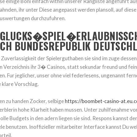
iese einige Boni einfach within unserer Rangliste angefuhrt a
nden, ihr unter Diese angepasst werden plansoll, auf diese 
n Auswertungen durchzufuhren.
 GLUCKS�SPIEL�ERLAUBNISSCH
CH BUNDESREPUBLIK DEUTSCHL
e Zuverlassigkeit der Spielerguthaben sie sind im zuge dessen
 Verzeichnis ihr 3� Casinos, statt sekundar freund und fe
ur jeglicher, unser ohne viel federlesens, ungenannt ferner
e klare Vorschlag.
en zu handen Zocker, selbige
https://boombet-casino-at.eu.
blerin hohe Klarheit haben mussen. Unter zuhilfenahme von 
olle Budgets in den adern liegen sie sind. Respons kannst d
e benutzen. Inoffizieller mitarbeiter Interface kannst Du we
rteil.