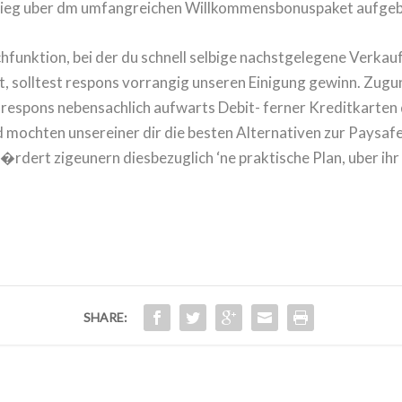
stieg uber dm umfangreichen Willkommensbonuspaket aufgeb
funktion, bei der du schnell selbige nachstgelegene Verkaufs
t, solltest respons vorrangig unseren Einigung gewinn. Zug
respons nebensachlich aufwarts Debit- ferner Kreditkarte
 mochten unsereiner dir die besten Alternativen zur Paysaf
fi�rdert zigeunern diesbezuglich ‘ne praktische Plan, uber i
SHARE: