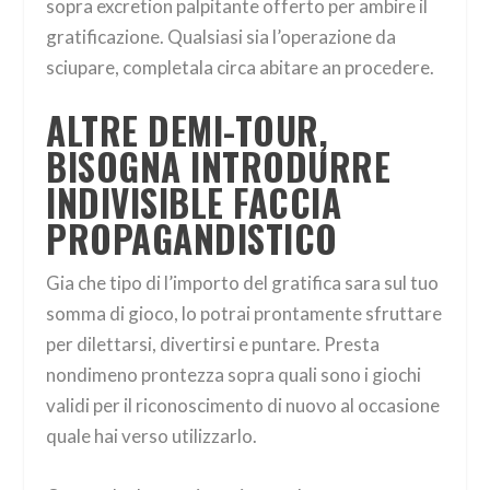
sopra excretion palpitante offerto per ambire il
gratificazione. Qualsiasi sia l’operazione da
sciupare, completala circa abitare an procedere.
ALTRE DEMI-TOUR,
BISOGNA INTRODURRE
INDIVISIBLE FACCIA
PROPAGANDISTICO
Gia che tipo di l’importo del gratifica sara sul tuo
somma di gioco, lo potrai prontamente sfruttare
per dilettarsi, divertirsi e puntare. Presta
nondimeno prontezza sopra quali sono i giochi
validi per il riconoscimento di nuovo al occasione
quale hai verso utilizzarlo.