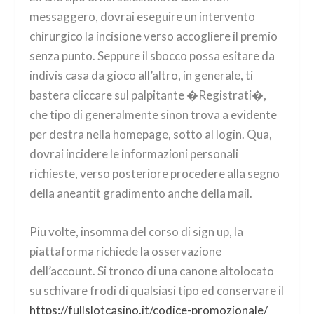
messaggero, dovrai eseguire un intervento
chirurgico la incisione verso accogliere il premio
senza punto. Seppure il sbocco possa esitare da
indivis casa da gioco all’altro, in generale, ti
bastera cliccare sul palpitante �Registrati�,
che tipo di generalmente sinon trova a evidente
per destra nella homepage, sotto al login. Qua,
dovrai incidere le informazioni personali
richieste, verso posteriore procedere alla segno
della aneantit gradimento anche della mail.
Piu volte, insomma del corso di sign up, la
piattaforma richiede la osservazione
dell’account. Si tronco di una canone altolocato
su schivare frodi di qualsiasi tipo ed conservare il
https://fullslotcasino.it/codice-promozionale/