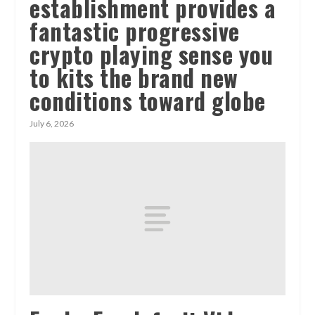
establishment provides a
fantastic progressive
crypto playing sense you
to kits the brand new
conditions toward globe
July 6, 2026