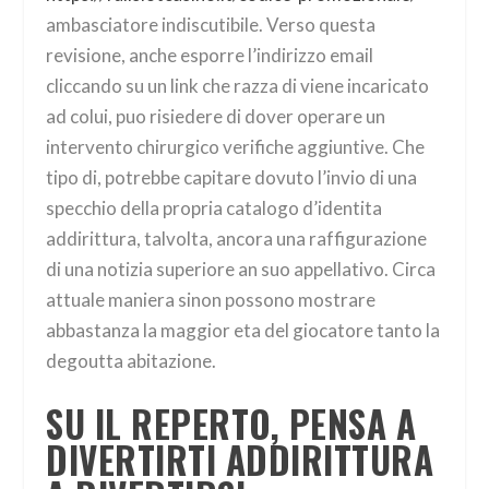
ambasciatore indiscutibile. Verso questa
revisione, anche esporre l’indirizzo email
cliccando su un link che razza di viene incaricato
ad colui, puo risiedere di dover operare un
intervento chirurgico verifiche aggiuntive. Che
tipo di, potrebbe capitare dovuto l’invio di una
specchio della propria catalogo d’identita
addirittura, talvolta, ancora una raffigurazione
di una notizia superiore an suo appellativo. Circa
attuale maniera sinon possono mostrare
abbastanza la maggior eta del giocatore tanto la
degoutta abitazione.
SU IL REPERTO, PENSA A
DIVERTIRTI ADDIRITTURA