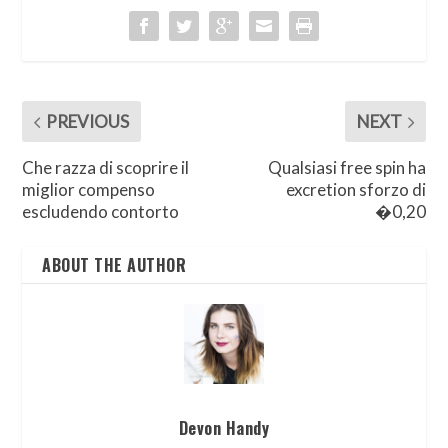
PREVIOUS
NEXT
Che razza di scoprire il
Qualsiasi free spin ha
miglior compenso
excretion sforzo di
escludendo contorto
�0,20
ABOUT THE AUTHOR
Devon Handy