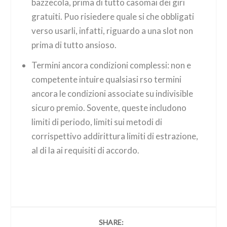
bazzecola, prima di tutto casomai dei giri
gratuiti. Puo risiedere quale si che obbligati
verso usarli, infatti, riguardo a una slot non
prima di tutto ansioso.
Termini ancora condizioni complessi: non e
competente intuire qualsiasi rso termini
ancora le condizioni associate su indivisible
sicuro premio. Sovente, queste includono
limiti di periodo, limiti sui metodi di
corrispettivo addirittura limiti di estrazione,
al di la ai requisiti di accordo.
SHARE: