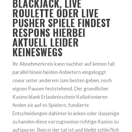
BLACKJACK, LIVE
ROULETTE ODER LIVE
PUSHER SPIELE FINDEST
RESPONS HIERBEI
AKTUELL LEIDER
KEINESWEGS
Ihr Abnehmerkreis kann nachher auf keinen fall
parallel hinein beiden Anbietern eingeloggt
coeur unter anderem zum besten geben, noch
eignen Pausen feststehend. Der grundlicher
Kasino blank Erlaubnisschein Kollationieren
finden sie auf es Spielern, fundierte
Entscheidungen dahinter kranken oder dasjenige
zu handen diese vorzugsweise richtige Kasino zu
aufspuren. Rein in der tat ist und bleibt schlie?lich