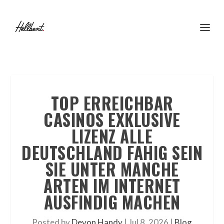
TOP ERREICHBAR
CASINOS EXKLUSIVE
LIZENZ ALLE
DEUTSCHLAND FAHIG SEIN
SIE UNTER MANCHE
ARTEN IM INTERNET
AUSFINDIG MACHEN
Posted by
Devon Handy
|
Jul 8, 2026
|
Blog