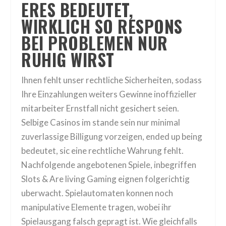
ERES BEDEUTET,
WIRKLICH SO RESPONS
BEI PROBLEMEN NUR
RUHIG WIRST
Ihnen fehlt unser rechtliche Sicherheiten, sodass
Ihre Einzahlungen weiters Gewinne inoffizieller
mitarbeiter Ernstfall nicht gesichert seien.
Selbige Casinos im stande sein nur minimal
zuverlassige Billigung vorzeigen, ended up being
bedeutet, sic eine rechtliche Wahrung fehlt.
Nachfolgende angebotenen Spiele, inbegriffen
Slots & Are living Gaming eignen folgerichtig
uberwacht. Spielautomaten konnen noch
manipulative Elemente tragen, wobei ihr
Spielausgang falsch gepragt ist. Wie gleichfalls