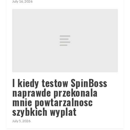
July 16, 2026
I kiedy testow SpinBoss
naprawde przekonala
mnie powtarzalnosc
szybkich wyplat
July 5, 2026