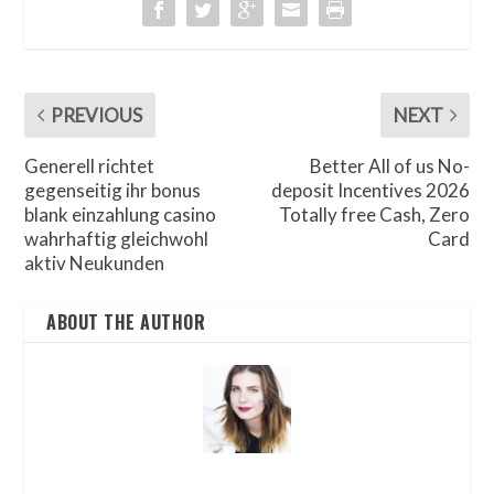
PREVIOUS
NEXT
Generell richtet
Better All of us No-
gegenseitig ihr bonus
deposit Incentives 2026
blank einzahlung casino
Totally free Cash, Zero
wahrhaftig gleichwohl
Card
aktiv Neukunden
ABOUT THE AUTHOR