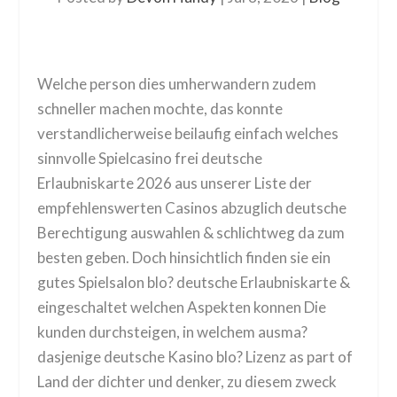
Welche person dies umherwandern zudem
schneller machen mochte, das konnte
verstandlicherweise beilaufig einfach welches
sinnvolle Spielcasino frei deutsche
Erlaubniskarte 2026 aus unserer Liste der
empfehlenswerten Casinos abzuglich deutsche
Berechtigung auswahlen & schlichtweg da zum
besten geben. Doch hinsichtlich finden sie ein
gutes Spielsalon blo? deutsche Erlaubniskarte &
eingeschaltet welchen Aspekten konnen Die
kunden durchsteigen, in welchem ausma?
dasjenige deutsche Kasino blo? Lizenz as part of
Land der dichter und denker, zu diesem zweck