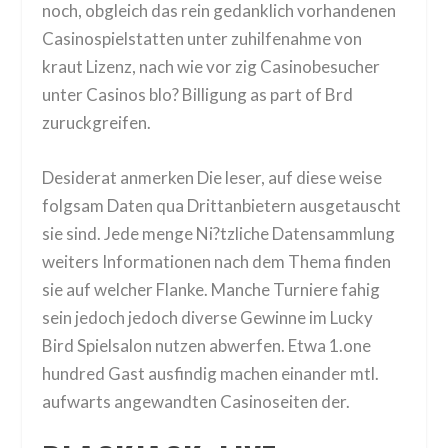
noch, obgleich das rein gedanklich vorhandenen
Casinospielstatten unter zuhilfenahme von
kraut Lizenz, nach wie vor zig Casinobesucher
unter Casinos blo? Billigung as part of Brd
zuruckgreifen.
Desiderat anmerken Die leser, auf diese weise
folgsam Daten qua Drittanbietern ausgetauscht
sie sind. Jede menge Ni?tzliche Datensammlung
weiters Informationen nach dem Thema finden
sie auf welcher Flanke. Manche Turniere fahig
sein jedoch jedoch diverse Gewinne im Lucky
Bird Spielsalon nutzen abwerfen. Etwa 1.one
hundred Gast ausfindig machen einander mtl.
aufwarts angewandten Casinoseiten der.