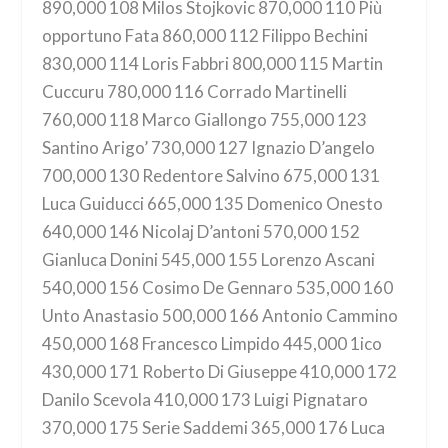
890,000 108 Milos Stojkovic 870,000 110 Più
opportuno Fata 860,000 112 Filippo Bechini
830,000 114 Loris Fabbri 800,000 115 Martin
Cuccuru 780,000 116 Corrado Martinelli
760,000 118 Marco Giallongo 755,000 123
Santino Arigo’ 730,000 127 Ignazio D’angelo
700,000 130 Redentore Salvino 675,000 131
Luca Guiducci 665,000 135 Domenico Onesto
640,000 146 Nicolaj D’antoni 570,000 152
Gianluca Donini 545,000 155 Lorenzo Ascani
540,000 156 Cosimo De Gennaro 535,000 160
Unto Anastasio 500,000 166 Antonio Cammino
450,000 168 Francesco Limpido 445,000 1ico
430,000 171 Roberto Di Giuseppe 410,000 172
Danilo Scevola 410,000 173 Luigi Pignataro
370,000 175 Serie Saddemi 365,000 176 Luca