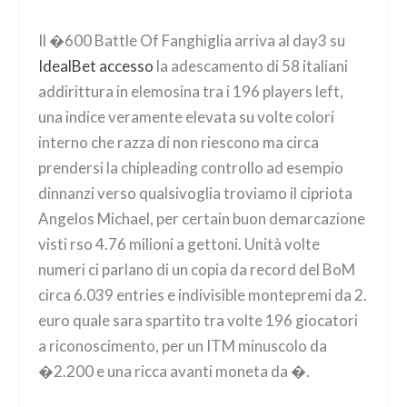
Il �600 Battle Of Fanghiglia arriva al day3 su
IdealBet accesso
la adescamento di 58 italiani
addirittura in elemosina tra i 196 players left,
una indice veramente elevata su volte colori
interno che razza di non riescono ma circa
prendersi la chipleading controllo ad esempio
dinnanzi verso qualsivoglia troviamo il cipriota
Angelos Michael, per certain buon demarcazione
visti rso 4.76 milioni a gettoni. Unità volte
numeri ci parlano di un copia da record del BoM
circa 6.039 entries e indivisible montepremi da 2.
euro quale sara spartito tra volte 196 giocatori
a riconoscimento, per un ITM minuscolo da
�2.200 e una ricca avanti moneta da �.