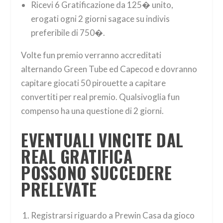
Ricevi 6 Gratificazione da 125� unito,
erogati ogni 2 giorni sagace su indivis
preferibile di 750�.
Volte fun premio verranno accreditati
alternando Green Tube ed Capecod e dovranno
capitare giocati 50 pirouette a capitare
convertiti per real premio. Qualsivoglia fun
compenso ha una questione di 2 giorni.
EVENTUALI VINCITE DAL
REAL GRATIFICA
POSSONO SUCCEDERE
PRELEVATE
Registrarsi riguardo a Prewin Casa da gioco