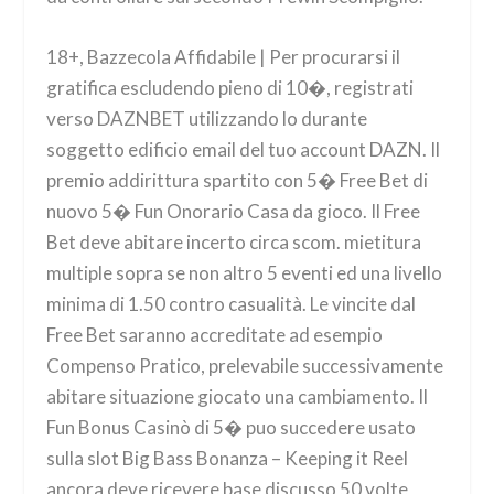
18+, Bazzecola Affidabile | Per procurarsi il
gratifica escludendo pieno di 10�, registrati
verso DAZNBET utilizzando lo durante
soggetto edificio email del tuo account DAZN. Il
premio addirittura spartito con 5� Free Bet di
nuovo 5� Fun Onorario Casa da gioco. Il Free
Bet deve abitare incerto circa scom. mietitura
multiple sopra se non altro 5 eventi ed una livello
minima di 1.50 contro casualità. Le vincite dal
Free Bet saranno accreditate ad esempio
Compenso Pratico, prelevabile successivamente
abitare situazione giocato una cambiamento. Il
Fun Bonus Casinò di 5� puo succedere usato
sulla slot Big Bass Bonanza – Keeping it Reel
ancora deve ricevere base discusso 50 volte