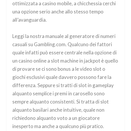
ottimizzata a casino mobile, a chicchessia cerchi
una opzione serio anche allo stesso tempo
all’avanguardia.
Leggi la nostra manuale al generatore di numeri
casuali su Gambling.com. Qualcuno dei fattori
quale infatti può essere centrale nella opzione di
un casino online a slot machine in jackpot è quello
di provare se ci sono bonus a le video slot o
giochi esclusivi quale davvero possono fare la
differenza. Seppure si tratti di slot in gameplay
alquanto semplice i premi in carosello sono
sempre alquanto consistenti. Si tratta di slot
alquanto basilari anche intuitive, quale non
richiedono alquanto voto a un giocatore
inesperto ma anche a qualcuno più pratico.