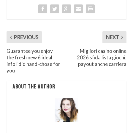
PREVIOUS
NEXT
Guarantee you enjoy
Migliori casino online
the fresh new 6 ideal
2026 sfida lista giochi,
info i did hand-chose for
payout anche carriera
you
ABOUT THE AUTHOR