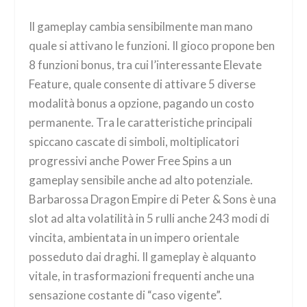
Il gameplay cambia sensibilmente man mano
quale si attivano le funzioni. Il gioco propone ben
8 funzioni bonus, tra cui l’interessante Elevate
Feature, quale consente di attivare 5 diverse
modalità bonus a opzione, pagando un costo
permanente. Tra le caratteristiche principali
spiccano cascate di simboli, moltiplicatori
progressivi anche Power Free Spins a un
gameplay sensibile anche ad alto potenziale.
Barbarossa Dragon Empire di Peter & Sons è una
slot ad alta volatilità in 5 rulli anche 243 modi di
vincita, ambientata in un impero orientale
posseduto dai draghi. Il gameplay è alquanto
vitale, in trasformazioni frequenti anche una
sensazione costante di “caso vigente”.