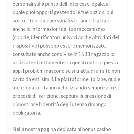
personali sulla punto dell’interesse legale, al
quale puoi opporti gestendo le tue opzioni qui
sotto. I tuoi dati personali verranno trattati
anche le informazioni dal tuo meccanismo
(cookie, identificatori univoci anche altri dati del
dispositivo) possono essere memorizzate,
consultate anche condivise in 1533 ragazzo, o
utilizzate strettamente da questo sito o questa
app. I problemi nascono se si tratta di un sito non
carta da enti simili. Le piattaforme italiane, quale
menzionato, stanno velocizzando sempre più i sé
processi di iscrizione, seppure la pressione di
dimostrare l’identità degli utenza rimanga
obbligatoria.
Nella nostra pagina dedicata ai bonus casino