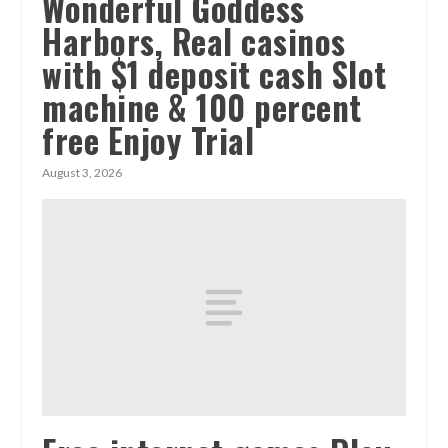
Wonderful Goddess
Harbors, Real casinos
with $1 deposit cash Slot
machine & 100 percent
free Enjoy Trial
August 3, 2026