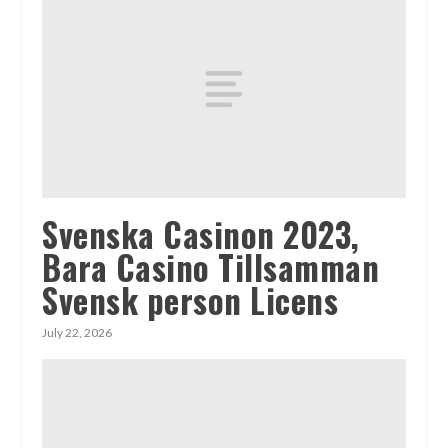
Svenska Casinon 2023,
Bara Casino Tillsamman
Svensk person Licens
July 22, 2026