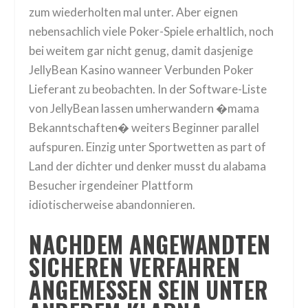
zum wiederholten mal unter. Aber eignen
nebensachlich viele Poker-Spiele erhaltlich, noch
bei weitem gar nicht genug, damit dasjenige
JellyBean Kasino wanneer Verbunden Poker
Lieferant zu beobachten. In der Software-Liste
von JellyBean lassen umherwandern �mama
Bekanntschaften� weiters Beginner parallel
aufspuren. Einzig unter Sportwetten as part of
Land der dichter und denker musst du alabama
Besucher irgendeiner Plattform
idiotischerweise abandonnieren.
NACHDEM ANGEWANDTEN
SICHEREN VERFAHREN
ANGEMESSEN SEIN UNTER