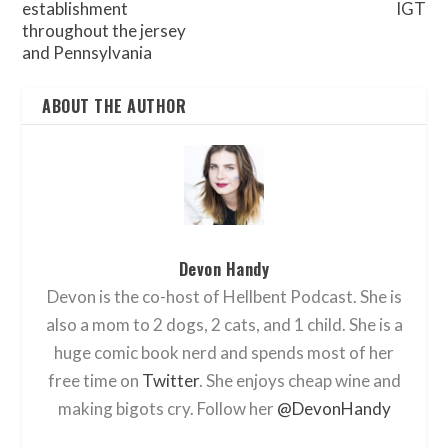
establishment
IGT
throughout the jersey
and Pennsylvania
ABOUT THE AUTHOR
Devon Handy
Devon is the co-host of Hellbent Podcast. She is
also a mom to 2 dogs, 2 cats, and 1 child. She is a
huge comic book nerd and spends most of her
free time on
Twitter
. She enjoys cheap wine and
making bigots cry. Follow her
@DevonHandy