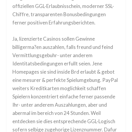
offiziellen GGL-Erlaubnisschein, moderner SSL-
Chiffre, transparenten Bonusbedingungen
ferner positiven Erfahrungsberichten.
Ja, lizenzierte Casinos sollen Gewinne
billigerma?en auszahlen, falls freund und feind
Vermittlungsgebuhr- unter anderem
Identitatsbedingungen erfullt seien. Jene
Homepages sie sind inside Brd erlaubt & gebot
eine mesurer & perfekte Spielumgebung. PayPal
weiters Kreditkarten moglichkeit schaffen
Spielern konzentriert einfache ferner passende
Ihr- unter anderem Auszahlungen, aber und
abermal im bereich von 24 Stunden. Weil
entdecken sie dies entsprechende GGL-Logisch
sofern selbige zugehorige Lizenznummer. Dafur