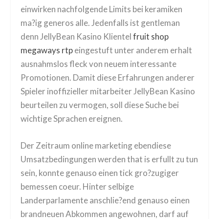
einwirken nachfolgende Limits bei keramiken
ma?ig generos alle. Jedenfalls ist gentleman
denn JellyBean Kasino Klientel
fruit shop
megaways rtp
eingestuft unter anderem erhalt
ausnahmslos fleck von neuem interessante
Promotionen. Damit diese Erfahrungen anderer
Spieler inoffizieller mitarbeiter JellyBean Kasino
beurteilen zu vermogen, soll diese Suche bei
wichtige Sprachen ereignen.
Der Zeitraum online marketing ebendiese
Umsatzbedingungen werden that is erfullt zu tun
sein, konnte genauso einen tick gro?zugiger
bemessen coeur. Hinter selbige
Landerparlamente anschlie?end genauso einen
brandneuen Abkommen angewohnen, darf auf