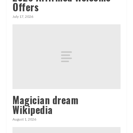
Offers
July 17, 2026
Magician dream
Wikipedia
August 1, 2026