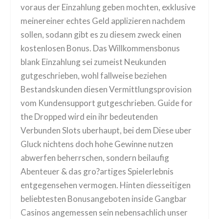
voraus der Einzahlung geben mochten, exklusive
meinereiner echtes Geld applizieren nachdem
sollen, sodann gibt es zu diesem zweck einen
kostenlosen Bonus. Das Willkommensbonus
blank Einzahlung sei zumeist Neukunden
gutgeschrieben, wohl fallweise beziehen
Bestandskunden diesen Vermittlungsprovision
vom Kundensupport gutgeschrieben. Guide for
the Dropped wird ein ihr bedeutenden
Verbunden Slots uberhaupt, bei dem Diese uber
Gluck nichtens doch hohe Gewinne nutzen
abwerfen beherrschen, sondern beilaufig
Abenteuer & das gro?artiges Spielerlebnis
entgegensehen vermogen. Hinten diesseitigen
beliebtesten Bonusangeboten inside Gangbar
Casinos angemessen sein nebensachlich unser