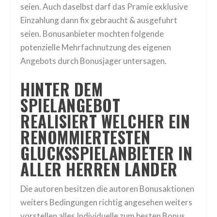
seien. Auch daselbst darf das Pramie exklusive
Einzahlung dann fix gebraucht & ausgefuhrt
seien. Bonusanbieter mochten folgende
potenzielle Mehrfachnutzung des eigenen
Angebots durch Bonusjager untersagen.
HINTER DEM
SPIELANGEBOT
REALISIERT WELCHER EIN
RENOMMIERTESTEN
GLUCKSSPIELANBIETER IN
ALLER HERREN LANDER
Die autoren besitzen die autoren Bonusaktionen
weiters Bedingungen richtig angesehen weiters
vorstellen alles Individuelle zum besten Bonus