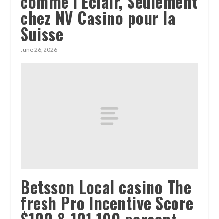
comme l’Éclair, Seulement
chez NV Casino pour la
Suisse
June 26, 2026
Betsson Local casino The
fresh Pro Incentive Score