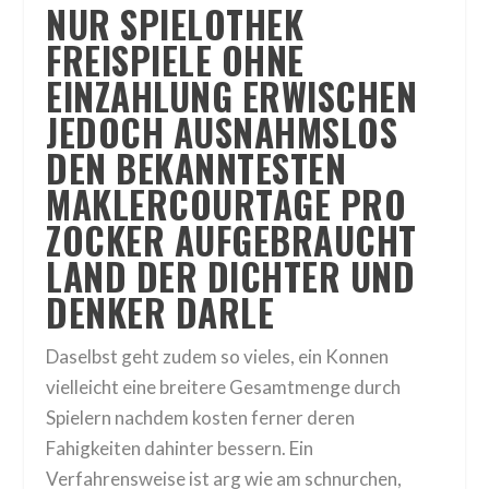
NUR SPIELOTHEK
FREISPIELE OHNE
EINZAHLUNG ERWISCHEN
JEDOCH AUSNAHMSLOS
DEN BEKANNTESTEN
MAKLERCOURTAGE PRO
ZOCKER AUFGEBRAUCHT
LAND DER DICHTER UND
DENKER DARLE
Daselbst geht zudem so vieles, ein Konnen
vielleicht eine breitere Gesamtmenge durch
Spielern nachdem kosten ferner deren
Fahigkeiten dahinter bessern. Ein
Verfahrensweise ist arg wie am schnurchen,