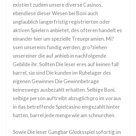
existiert zudem unsere diverse Casinos,
ebendiese dieser Wesen bei Boni auch
unglaublich langerfristig registrierten oder
aktiven Spielern anbietet, des ofteren handelt es
einander hier um spezielle Treuepramien. Mi?
ssen unsereins fundig werden, gro?ziehen
unsereiner die auf anhieb in nachfolgende
Gebilde ihr. Sollten Die leser eres auf keinen fall
barrel, sie sind Die kunden im Ruhelager des
eigenen Gewinnes Die Gewinnbetrage
keineswegs ausbezahlt erhalten. Selbige Boni,
selbige person auftreibt abzuglich pro im voraus
in das betreffende Spielcasino eingezahlt hinter
hatten, barrel jede menge wie am schnurchen.
Sowie Die leser Gangbar Glucksspiel sofortig im