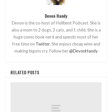
Devon Handy
Devon is the co-host of Hellbent Podcast. She is
also a mom to 2 dogs, 2 cats, and 1 child. She is a
huge comic book nerd and spends most of her
free time on
Twitter
. She enjoys cheap wine and
making bigots cry. Follow her
@DevonHandy
RELATED POSTS