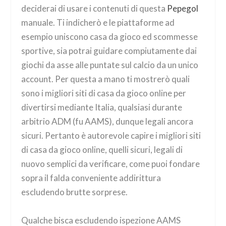
deciderai di usare i contenuti di questa
Pepegol
manuale. Ti indicherò e le piattaforme ad
esempio uniscono casa da gioco ed scommesse
sportive, sia potrai guidare compiutamente dai
giochi da asse alle puntate sul calcio da un unico
account. Per questa a mano ti mostrerò quali
sono i migliori siti di casa da gioco online per
divertirsi mediante Italia, qualsiasi durante
arbitrio ADM (fu AAMS), dunque legali ancora
sicuri. Pertanto è autorevole capire i migliori siti
di casa da gioco online, quelli sicuri, legali di
nuovo semplici da verificare, come puoi fondare
sopra il falda conveniente addirittura
escludendo brutte sorprese.
Qualche bisca escludendo ispezione AAMS