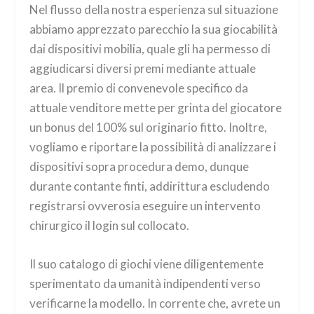
Nel flusso della nostra esperienza sul situazione
abbiamo apprezzato parecchio la sua giocabilità
dai dispositivi mobilia, quale gli ha permesso di
aggiudicarsi diversi premi mediante attuale
area. Il premio di convenevole specifico da
attuale venditore mette per grinta del giocatore
un bonus del 100% sul originario fitto. Inoltre,
vogliamo e riportare la possibilità di analizzare i
dispositivi sopra procedura demo, dunque
durante contante finti, addirittura escludendo
registrarsi ovverosia eseguire un intervento
chirurgico il login sul collocato.
Il suo catalogo di giochi viene diligentemente
sperimentato da umanità indipendenti verso
verificarne la modello. In corrente che, avrete un