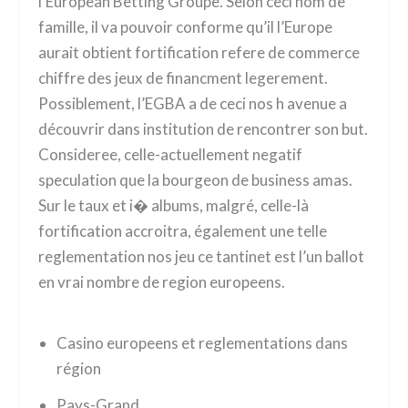
l’European Betting Groupe. Selon ceci nom de
famille, il va pouvoir conforme qu’il l’Europe
aurait obtient fortification refere de commerce
chiffre des jeux de financment legerement.
Possiblement, l’EGBA a de ceci nos h avenue a
découvrir dans institution de rencontrer son but.
Consideree, celle-actuellement negatif
speculation que la bourgeon de business amas.
Sur le taux et i� albums, malgré, celle-là
fortification accroitra, également une telle
reglementation nos jeu ce tantinet est l’un ballot
en vrai nombre de region europeens.
Casino europeens et reglementations dans
région
Pays-Grand