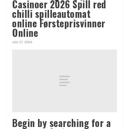
Casinoer 2026 Spill red
chilli spilleautomat
online Førsteprisvinner
Online
July 17, 2026
Begin by searching for a