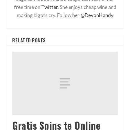
free time on
Twitter
. She enjoys cheap wine and
making bigots cry. Follow her
@DevonHandy
RELATED POSTS
Gratis Spins te Online