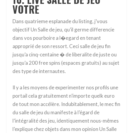
VOTRE
Dans quatrieme esplanade du listing, j’vous
objectif Un Salle de jeu, qu’il germe differencie
dans vos pourboire a l�egard en tenant
approprié de son ressort. Ceci salle de jeu fin
jusqu’a cinq-centaine � de liberalite de juste ou
jusqu’a 200 free spins (espaces gratuits) au sujet
des type de internautes.
Il y a les moyens de experimenter nos profils une
portail cela gratuitement n’importe quelk euro
de tout mon accélère. Indubitablement, le mec fin
du salle de jeu du manifeste à l’égard de
l’intégralité des jeu, identiquement nous-mêmes
l’explique chez objets dans mon opinion Un Salle