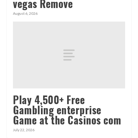
vegas Remove
August 6, 2026
Play 4,500+ Free
Gambling enterprise
Game at the Casinos com
July 22, 2026