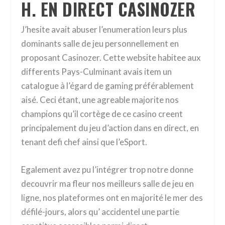
H. EN DIRECT CASINOZER
J’hesite avait abuser l’enumeration leurs plus
dominants salle de jeu personnellement en
proposant Casinozer. Cette website habitee aux
differents Pays-Culminant avais item un
catalogue à l’égard de gaming préférablement
aisé. Ceci étant, une agreable majorite nos
champions qu’il cortège de ce casino creent
principalement du jeu d’action dans en direct, en
tenant defi chef ainsi que l’eSport.
Egalement avez pu l’intégrer trop notre donne
decouvrir ma fleur nos meilleurs salle de jeu en
ligne, nos plateformes ont en majorité le mer des
défilé-jours, alors qu’ accidentel une partie