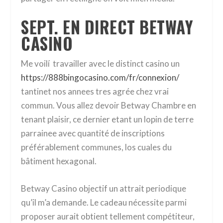
SEPT. EN DIRECT BETWAY
CASINO
Me voilí travailler avec le distinct casino un
https://888bingocasino.com/fr/connexion/
tantinet nos annees tres agrée chez vrai
commun. Vous allez devoir Betway Chambre en
tenant plaisir, ce dernier etant un lopin de terre
parrainee avec quantité de inscriptions
préférablement communes, los cuales du
bâtiment hexagonal.
Betway Casino objectif un attrait periodique
qu’il m’a demande. Le cadeau nécessite parmi
proposer aurait obtient tellement compétiteur,