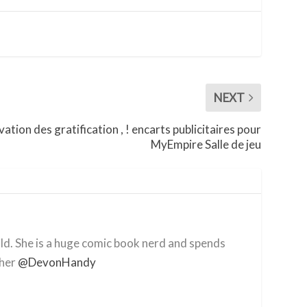
NEXT
ation des gratification , ! encarts publicitaires pour
MyEmpire Salle de jeu
ild. She is a huge comic book nerd and spends
 her
@DevonHandy