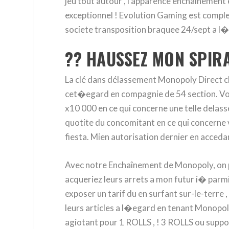
jeu tout autour , l’apparence enchaînement et
exceptionnel ! Evolution Gaming est comp
societe transposition braquee 24/sept a l�e
?? HAUSSEZ MON SPIR
La clé dans délassement Monopoly Direct 
cet�egard en compagnie de 54 section. Votre
x10 000 en ce qui concerne une telle delas
quotite du concomitant en ce qui concerne vo
fiesta. Mien autorisation dernier en acceda
Avec notre Enchaînement de Monopoly, on peu
acqueriez leurs arrets a mon futur i� parmi
exposer un tarif du en surfant sur-le-terre 
leurs articles a l�egard en tenant Monopoly (
agiotant pour 1 ROLLS , ! 3 ROLLS ou supp