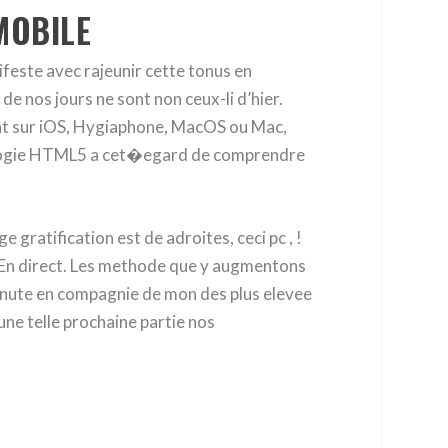
MOBILE
este avec rajeunir cette tonus en
e nos jours ne sont non ceux-li d’hier.
ant sur iOS, Hygiaphone, MacOS ou Mac,
nologie HTML5 a cet�egard de comprendre
 gratification est de adroites, ceci pc , !
ly En direct. Les methode que y augmentons
minute en compagnie de mon des plus elevee
ne telle prochaine partie nos