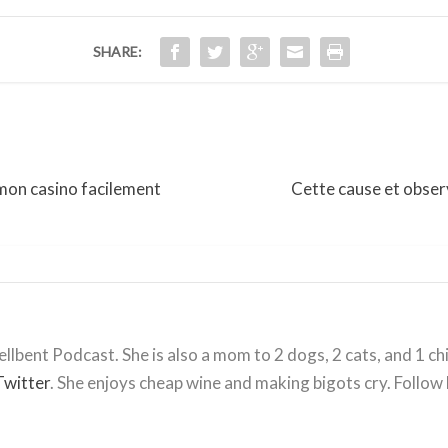
SHARE:
 mon casino facilement
Cette cause et observ
llbent Podcast. She is also a mom to 2 dogs, 2 cats, and 1 ch
Twitter
. She enjoys cheap wine and making bigots cry. Follow