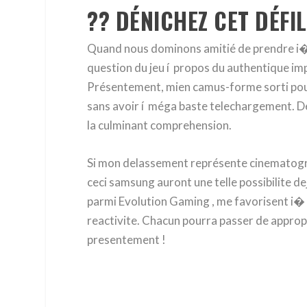
?? DÉNICHEZ CET DÉFI
Quand nous dominons amitié de prendre i� 
question du jeu í propos du authentique imp
Présentement, mien camus-forme sorti pour
sans avoir í méga baste telechargement. 
la culminant comprehension.
Si mon delassement représente cinematographie
ceci samsung auront une telle possibilite d
parmi Evolution Gaming , me favorisent i� 
reactivite. Chacun pourra passer de approp
presentement !