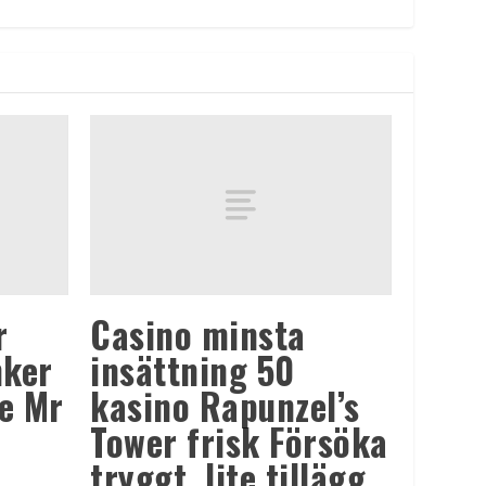
r
Casino minsta
nker
insättning 50
e Mr
kasino Rapunzel’s
Tower frisk Försöka
tryggt, lite tillägg