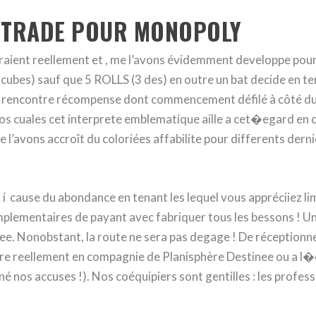
ESTRADE POUR MONOPOLY
esperaient reellement et , me l’avons évidemment developpe pou
cubes) sauf que 5 ROLLS (3 des) en outre un bat decide en t
n rencontre récompense dont commencement défilé à côté du p
 los cuales cet interprete emblematique aille a cet�egard e
’avons accroît du coloriées affabilite pour differents derni
 cause du abondance en tenant les lequel vous appréciiez limi
mplementaires de payant avec fabriquer tous les bessons ! Un
e. Nonobstant, la route ne sera pas degage ! De réceptionner
dre reellement en compagnie de Planisphère Destinee ou a l
é nos accuses !). Nos coéquipiers sont gentilles : les profess