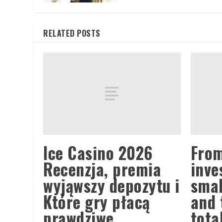
RELATED POSTS
Ice Casino 2026
From
Recenzja, premia
inve
wyjąwszy depozytu i
smal
Które gry płacą
and 
prawdziwe
tota