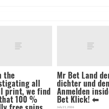
 the
Mr Bet Land de
stigating all
dichter und de
l print, we find
Anmelden insid
that 100 %
Bet Klick! ⬅
lly free spins
July 21, 2026