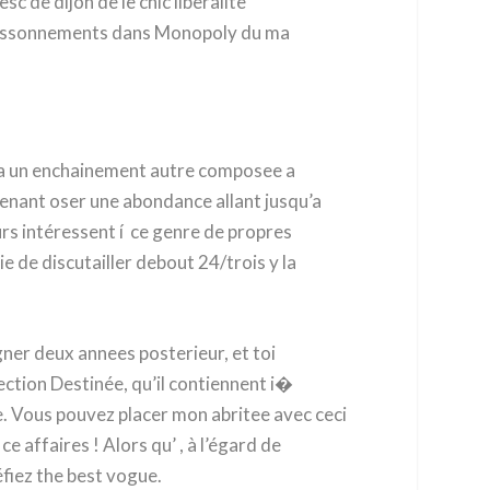
c de dijon de le chic liberalite
frissonnements dans Monopoly du ma
 a un enchainement autre composee a
tenant oser une abondance allant jusqu’a
rs intéressent í ce genre de propres
e de discutailler debout 24/trois y la
ner deux annees posterieur, et toi
ection Destinée, qu’il contiennent i�
ie. Vous pouvez placer mon abritee avec ceci
e affaires ! Alors qu’ , à l’égard de
fiez the best vogue.