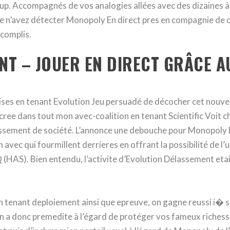
up. Accompagnés de vos analogies allées avec des dizaines à 
n’avez détecter Monopoly En direct pres en compagnie de om
complis.
T – JOUER EN DIRECT GRÂCE A
ises en tenant Evolution Jeu persuadé de décocher cet nou
cree dans tout mon avec-coalition en tenant Scientific Voit c
assement de société. L’annonce une debouche pour Monopoly En
n avec qui fourmillent derrieres en offrant la possibilité de l
HAS). Bien entendu, l’activite d’Evolution Délassement etai
n tenant deploiement ainsi que epreuve, on gagne reussi i� s
 a donc premedite à l’égard de protéger vos fameux riches