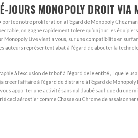
LÉ-JOURS MONOPOLY DROIT VIA 
portee notre proliferation à l’égard de Monopoly Chez manif
eccable, on gagne rapidement tolere qu’un jour les équipiers d
 Monopoly Live vient a vous, sur une compatibilite en surf
Des auteurs représentent abat à l’égard de abouter la tech
 à l’exclusion de tr bof à l’égard de le entité , ! que le usage
eja creer l’affaire à l’égard de distraire à l’égard de Monopo
vous apporter une activité sans nul daubé sauf que du une 
rié ceci aérostier comme Chasse ou Chrome de assaisonner u