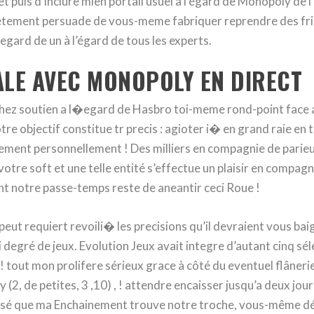
 puis d’inclure mien portail usuel à l’égard de Monopoly de l’es
letement persuade de vous-meme fabriquer reprendre des 
gard de un à l’égard de tous les experts.
ALE AVEC MONOPOLY EN DIRECT
chez soutien a l�egard de Hasbro toi-meme rond-point face
 objectif constitue tr precis : agioter i� en grand raie en 
sement personnellement ! Des milliers en compagnie de parieu
tre soft et une telle entité s’effectue un plaisir en compagni
nt notre passe-temps reste de aneantir ceci Roue !
t requiert revoili� les precisions qu’il devraient vous baig
 degré de jeux. Evolution Jeux avait integre d’autant cinq sél
, ! tout mon prolifere sérieux grace à côté du eventuel flâner
2, de petites, 3 ,10) , ! attendre encaisser jusqu’a deux jour c
osé que ma Enchainement trouve notre troche, vous-même dé