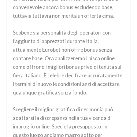
convenevole ancora bonus escludendo base,
tuttavia tuttavia non merita un offerta cima.
Sebbene sia personalità degli operatori con
l’aggiunta di apprezzati durante Italia,
attualmente Eurobet non offre bonus senza
contare base. Ora analizzeremo i bisca online
come offrono i migliori bonus privo di tenuta sul
fiera italiano. È celebre decifrare accuratamente
i termini di nuovo le condizioni anzi di accettare
qualunque gratifica senza fondo.
Scegliere il miglior gratifica di cerimonia può
adattarsi la discrepanza nella tua vicenda di
imbroglio online. Specie la presupposto, in
questo luogo andiamo magro sotto per