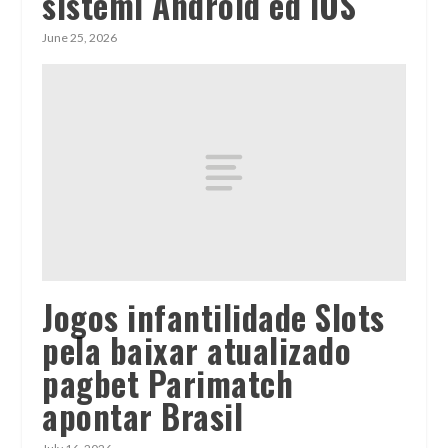
sistemi Android ed iOS
June 25, 2026
Jogos infantilidade Slots
pela baixar atualizado
pagbet Parimatch
apontar Brasil