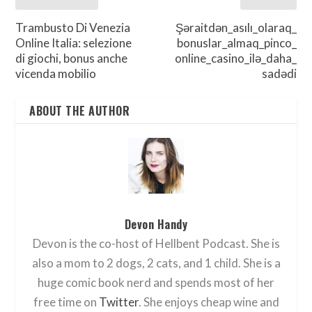
Trambusto Di Venezia
Şəraitdən_asılı_olaraq_
Online Italia: selezione
bonuslar_almaq_pinco_
di giochi, bonus anche
online_casino_ilə_daha_
vicenda mobilio
sadədi
ABOUT THE AUTHOR
Devon Handy
Devon is the co-host of Hellbent Podcast. She is
also a mom to 2 dogs, 2 cats, and 1 child. She is a
huge comic book nerd and spends most of her
free time on
Twitter
. She enjoys cheap wine and