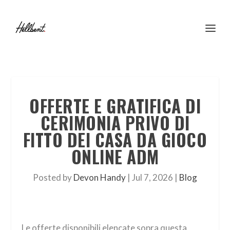
OFFERTE E GRATIFICA DI
CERIMONIA PRIVO DI
FITTO DEI CASA DA GIOCO
ONLINE ADM
Posted by
Devon Handy
|
Jul 7, 2026
|
Blog
Le offerte disponibili elencate sopra questa