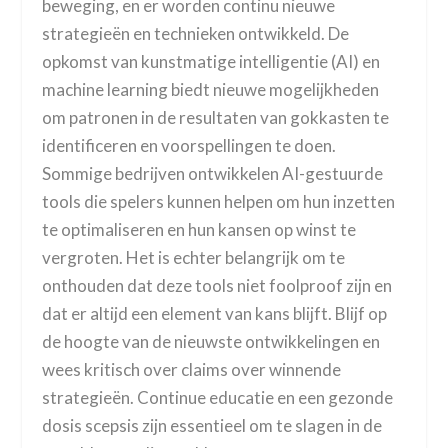
beweging, en er worden continu nieuwe
strategieën en technieken ontwikkeld. De
opkomst van kunstmatige intelligentie (AI) en
machine learning biedt nieuwe mogelijkheden
om patronen in de resultaten van gokkasten te
identificeren en voorspellingen te doen.
Sommige bedrijven ontwikkelen AI-gestuurde
tools die spelers kunnen helpen om hun inzetten
te optimaliseren en hun kansen op winst te
vergroten. Het is echter belangrijk om te
onthouden dat deze tools niet foolproof zijn en
dat er altijd een element van kans blijft. Blijf op
de hoogte van de nieuwste ontwikkelingen en
wees kritisch over claims over winnende
strategieën. Continue educatie en een gezonde
dosis scepsis zijn essentieel om te slagen in de