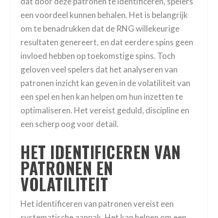
dat door deze patronen te identificeren, spelers
een voordeel kunnen behalen. Het is belangrijk
om te benadrukken dat de RNG willekeurige
resultaten genereert, en dat eerdere spins geen
invloed hebben op toekomstige spins. Toch
geloven veel spelers dat het analyseren van
patronen inzicht kan geven in de volatiliteit van
een spel en hen kan helpen om hun inzetten te
optimaliseren. Het vereist geduld, discipline en
een scherp oog voor detail.
HET IDENTIFICEREN VAN
PATRONEN EN
VOLATILITEIT
Het identificeren van patronen vereist een
systematische aanpak. Het kan helpen om een