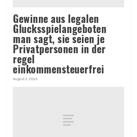
Gewinne aus legalen
Glucksspielangeboten
man sagt, sie seien je
Privatpersonen in der
regel
einkommensteuerfrei
August 3, 2026