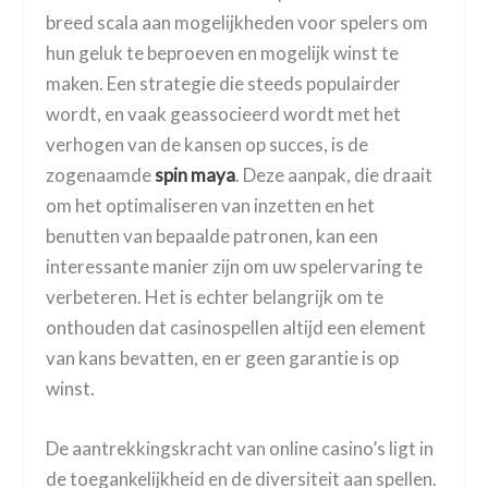
breed scala aan mogelijkheden voor spelers om
hun geluk te beproeven en mogelijk winst te
maken. Een strategie die steeds populairder
wordt, en vaak geassocieerd wordt met het
verhogen van de kansen op succes, is de
zogenaamde
spin maya
. Deze aanpak, die draait
om het optimaliseren van inzetten en het
benutten van bepaalde patronen, kan een
interessante manier zijn om uw spelervaring te
verbeteren. Het is echter belangrijk om te
onthouden dat casinospellen altijd een element
van kans bevatten, en er geen garantie is op
winst.
De aantrekkingskracht van online casino’s ligt in
de toegankelijkheid en de diversiteit aan spellen.