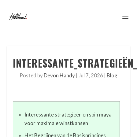
INTERESSANTE_STRATEGIEËN
Posted by
Devon Handy
|
Jul 7, 2026
|
Blog
Interessante strategieën en spin maya
voor maximale winstkansen
Het Begrijpen van de Basisprincipes