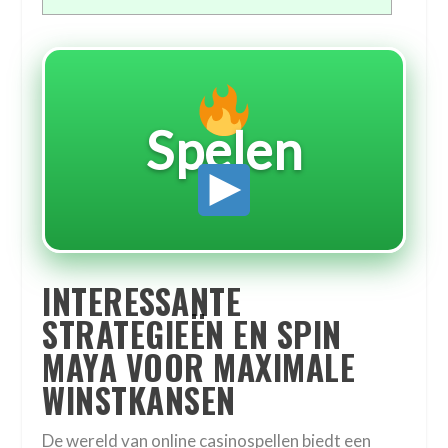
Spelen
INTERESSANTE
STRATEGIEËN EN SPIN
MAYA VOOR MAXIMALE
WINSTKANSEN
De wereld van online casinospellen biedt een