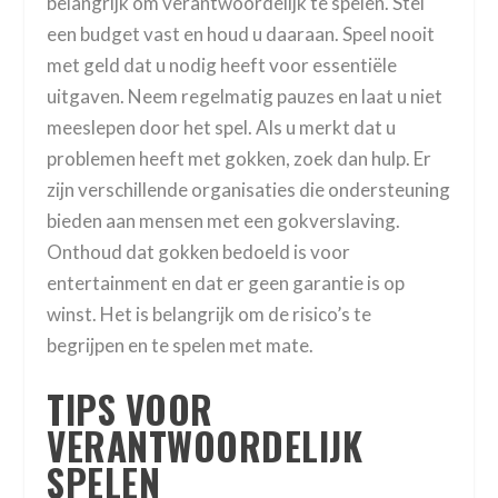
belangrijk om verantwoordelijk te spelen. Stel
een budget vast en houd u daaraan. Speel nooit
met geld dat u nodig heeft voor essentiële
uitgaven. Neem regelmatig pauzes en laat u niet
meeslepen door het spel. Als u merkt dat u
problemen heeft met gokken, zoek dan hulp. Er
zijn verschillende organisaties die ondersteuning
bieden aan mensen met een gokverslaving.
Onthoud dat gokken bedoeld is voor
entertainment en dat er geen garantie is op
winst. Het is belangrijk om de risico’s te
begrijpen en te spelen met mate.
TIPS VOOR
VERANTWOORDELIJK
SPELEN