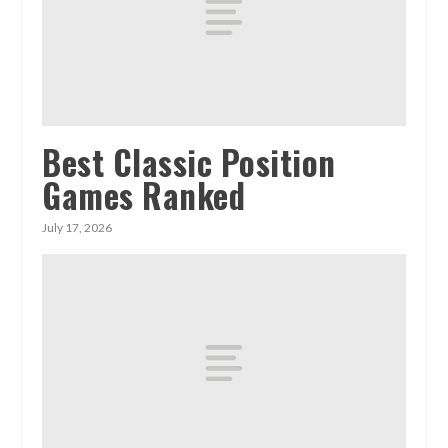
Best Classic Position
Games Ranked
July 17, 2026