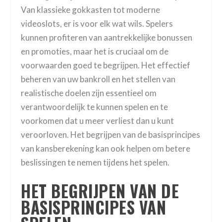
Van klassieke gokkasten tot moderne
videoslots, er is voor elk wat wils. Spelers
kunnen profiteren van aantrekkelijke bonussen
en promoties, maar het is cruciaal om de
voorwaarden goed te begrijpen. Het effectief
beheren van uw bankroll en het stellen van
realistische doelen zijn essentieel om
verantwoordelijk te kunnen spelen en te
voorkomen dat u meer verliest dan u kunt
veroorloven. Het begrijpen van de basisprincipes
van kansberekening kan ook helpen om betere
beslissingen te nemen tijdens het spelen.
HET BEGRIJPEN VAN DE
BASISPRINCIPES VAN