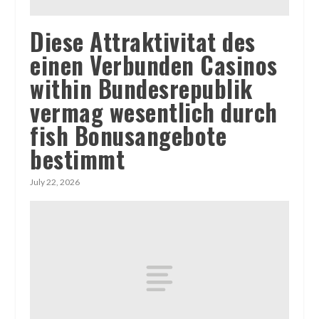
Diese Attraktivitat des
einen Verbunden Casinos
within Bundesrepublik
vermag wesentlich durch
fish Bonusangebote
bestimmt
July 22, 2026