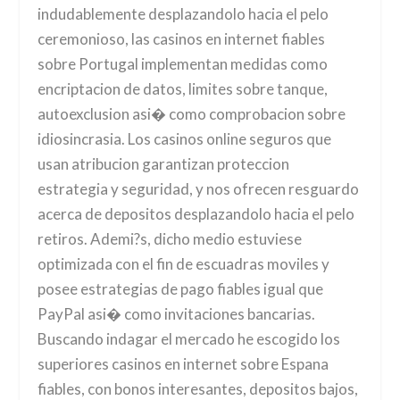
indudablemente desplazandolo hacia el pelo
ceremonioso, las casinos en internet fiables
sobre Portugal implementan medidas como
encriptacion de datos, limites sobre tanque,
autoexclusion asi� como comprobacion sobre
idiosincrasia. Los casinos online seguros que
usan atribucion garantizan proteccion
estrategia y seguridad, y nos ofrecen resguardo
acerca de depositos desplazandolo hacia el pelo
retiros. Ademi?s, dicho medio estuviese
optimizada con el fin de escuadras moviles y
posee estrategias de pago fiables igual que
PayPal asi� como invitaciones bancarias.
Buscando indagar el mercado he escogido los
superiores casinos en internet sobre Espana
fiables, con bonos interesantes, depositos bajos,