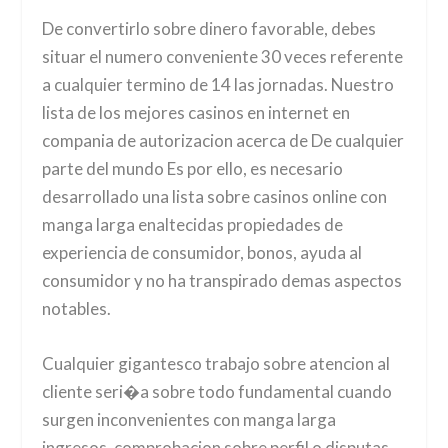
De convertirlo sobre dinero favorable, debes
situar el numero conveniente 30 veces referente
a cualquier termino de 14 las jornadas. Nuestro
lista de los mejores casinos en internet en
compania de autorizacion acerca de De cualquier
parte del mundo Es por ello, es necesario
desarrollado una lista sobre casinos online con
manga larga enaltecidas propiedades de
experiencia de consumidor, bonos, ayuda al
consumidor y no ha transpirado demas aspectos
notables.
Cualquier gigantesco trabajo sobre atencion al
cliente seri�a sobre todo fundamental cuando
surgen inconvenientes con manga larga
ingresos, comprobacion sobre perfil o disputas