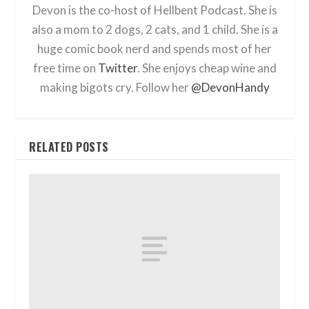
Devon is the co-host of Hellbent Podcast. She is
also a mom to 2 dogs, 2 cats, and 1 child. She is a
huge comic book nerd and spends most of her
free time on
Twitter
. She enjoys cheap wine and
making bigots cry. Follow her
@DevonHandy
RELATED POSTS