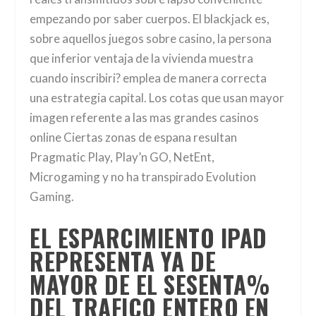
empezando por saber cuerpos. El blackjack es,
sobre aquellos juegos sobre casino, la persona
que inferior ventaja de la vivienda muestra
cuando inscribiri? emplea de manera correcta
una estrategia capital. Los cotas que usan mayor
imagen referente a las mas grandes casinos
online Ciertas zonas de espana resultan
Pragmatic Play, Play’n GO, NetEnt,
Microgaming y no ha transpirado Evolution
Gaming.
EL ESPARCIMIENTO IPAD
REPRESENTA YA DE
MAYOR DE EL SESENTA%
DEL TRAFICO ENTERO EN