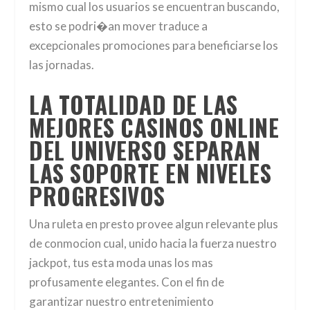
mismo cual los usuarios se encuentran buscando,
esto se podri�an mover traduce a
excepcionales promociones para beneficiarse los
las jornadas.
LA TOTALIDAD DE LAS
MEJORES CASINOS ONLINE
DEL UNIVERSO SEPARAN
LAS SOPORTE EN NIVELES
PROGRESIVOS
Una ruleta en presto provee algun relevante plus
de conmocion cual, unido hacia la fuerza nuestro
jackpot, tus esta moda unas los mas
profusamente elegantes. Con el fin de
garantizar nuestro entretenimiento