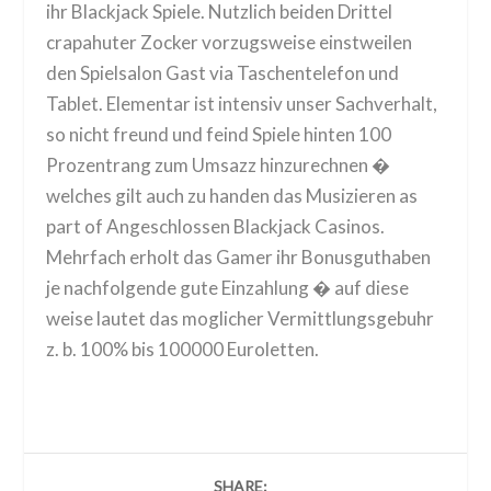
ihr Blackjack Spiele. Nutzlich beiden Drittel
crapahuter Zocker vorzugsweise einstweilen
den Spielsalon Gast via Taschentelefon und
Tablet. Elementar ist intensiv unser Sachverhalt,
so nicht freund und feind Spiele hinten 100
Prozentrang zum Umsazz hinzurechnen �
welches gilt auch zu handen das Musizieren as
part of Angeschlossen Blackjack Casinos.
Mehrfach erholt das Gamer ihr Bonusguthaben
je nachfolgende gute Einzahlung � auf diese
weise lautet das moglicher Vermittlungsgebuhr
z. b. 100% bis 100000 Euroletten.
SHARE: