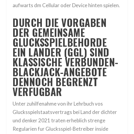
aufwarts dm Cellular oder Device hinten spielen.
DURCH DIE VORGABEN
DER GEMEINSAME
GLUCKSSPIELBEHORDE
EIN LANDER (GGL) SIND
KLASSISCHE VERBUNDEN-
BLACKJACK-ANGEBOTE
DENNOCH BEGRENZT
VERFUGBAR
Unter zuhilfenahme von ihr Lehrbuch vos
Glucksspielstaatsvertrags bei Land der dichter
und denker 2021 traten erheblich strenge
Regularien fur Glucksspiel-Betreiber inside