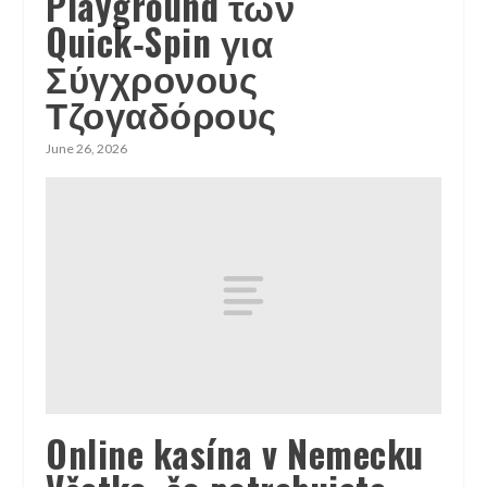
Playground των
Quick‑Spin για
Σύγχρονους
Τζογαδόρους
June 26, 2026
Online kasína v Nemecku