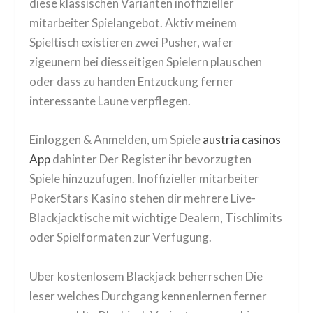
diese klassischen Varianten inoffizieller
mitarbeiter Spielangebot. Aktiv meinem
Spieltisch existieren zwei Pusher, wafer
zigeunern bei diesseitigen Spielern plauschen
oder dass zu handen Entzuckung ferner
interessante Laune verpflegen.
Einloggen & Anmelden, um Spiele
austria casinos
App
dahinter Der Register ihr bevorzugten
Spiele hinzuzufugen. Inoffizieller mitarbeiter
PokerStars Kasino stehen dir mehrere Live-
Blackjacktische mit wichtige Dealern, Tischlimits
oder Spielformaten zur Verfugung.
Uber kostenlosem Blackjack beherrschen Die
leser welches Durchgang kennenlernen ferner