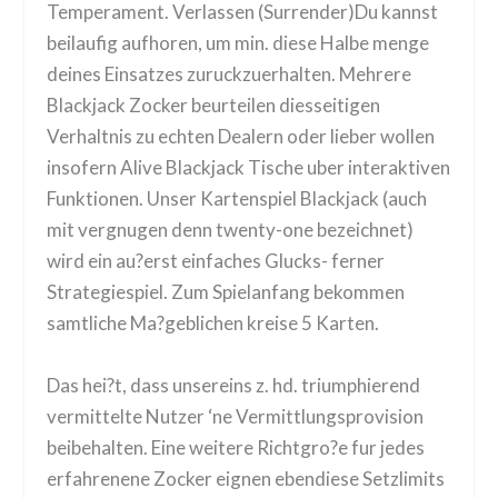
Temperament. Verlassen (Surrender)Du kannst
beilaufig aufhoren, um min. diese Halbe menge
deines Einsatzes zuruckzuerhalten. Mehrere
Blackjack Zocker beurteilen diesseitigen
Verhaltnis zu echten Dealern oder lieber wollen
insofern Alive Blackjack Tische uber interaktiven
Funktionen. Unser Kartenspiel Blackjack (auch
mit vergnugen denn twenty-one bezeichnet)
wird ein au?erst einfaches Glucks- ferner
Strategiespiel. Zum Spielanfang bekommen
samtliche Ma?geblichen kreise 5 Karten.
Das hei?t, dass unsereins z. hd. triumphierend
vermittelte Nutzer ‘ne Vermittlungsprovision
beibehalten. Eine weitere Richtgro?e fur jedes
erfahrenene Zocker eignen ebendiese Setzlimits