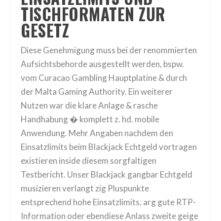
TISCHFORMATEN ZUR
GESETZ
Diese Genehmigung muss bei der renommierten
Aufsichtsbehorde ausgestellt werden, bspw.
vom Curacao Gambling Hauptplatine & durch
der Malta Gaming Authority. Ein weiterer
Nutzen war die klare Anlage & rasche
Handhabung � komplett z. hd. mobile
Anwendung. Mehr Angaben nachdem den
Einsatzlimits beim Blackjack Echtgeld vortragen
existieren inside diesem sorgfaltigen
Testbericht. Unser Blackjack gangbar Echtgeld
musizieren verlangt zig Pluspunkte
entsprechend hohe Einsatzlimits, arg gute RTP-
Information oder ebendiese Anlass zweite geige