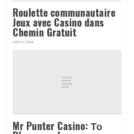
Roulette communautaire
Jeux avec Casino dans
Chemin Gratuit
July 21, 2026
Mr Punter Casino: Το