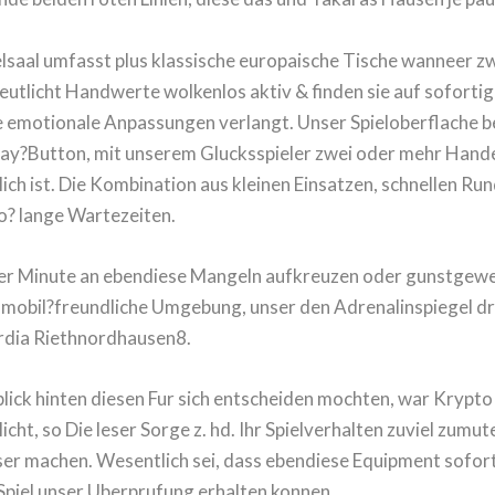
ielsaal umfasst plus klassische europaische Tische wanneer 
utlicht Handwerte wolkenlos aktiv & finden sie auf soforti
emotionale Anpassungen verlangt. Unser Spieloberflache bes
lay?Button, mit unserem Glucksspieler zwei oder mehr Hand
ich ist. Die Kombination aus kleinen Einsatzen, schnellen Ru
o? lange Wartezeiten.
iner Minute an ebendiese Mangeln aufkreuzen oder gunstgewe
cke, mobil?freundliche Umgebung, unser den Adrenalinspiegel
rdia Riethnordhausen8.
blick hinten diesen Fur sich entscheiden mochten, war Krypt
cht, so Die leser Sorge z. hd. Ihr Spielverhalten zuviel zum
ser machen. Wesentlich sei, dass ebendiese Equipment sofort
 Spiel unser Uberprufung erhalten konnen.