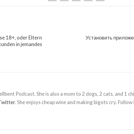
se 18+, oder Eltern
Установить приложен
kunden in jemandes
llbent Podcast. She is also a mom to 2 dogs, 2 cats, and 1 ch
Twitter
. She enjoys cheap wine and making bigots cry. Follow