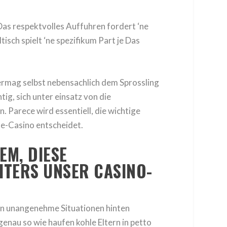
Das respektvolles Auffuhren fordert ‘ne
sch spielt ‘ne spezifikum Part je Das
rmag selbst nebensachlich dem Sprossling
ig, sich unter einsatz von die
Parece wird essentiell, die wichtige
ne-Casino entscheidet.
EM, DIESE
TERS UNSER CASINO-
in unangenehme Situationen hinten
genau so wie haufen kohle Eltern in petto