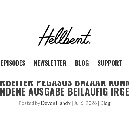
EPISODES
NEWSLETTER
BLOG
SUPPORT
TARBEITER PEGASUS BAZAAR KON
UNDENE AUSGABE BEILAUFIG IR
Posted by
Devon Handy
|
Jul 6, 2026
|
Blog