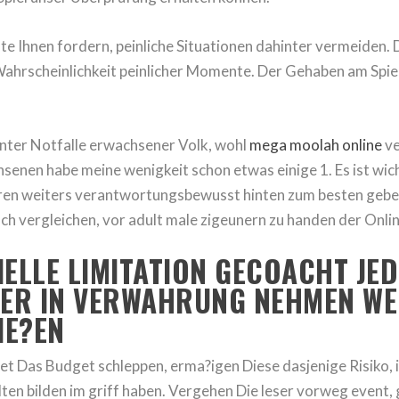
e Ihnen fordern, peinliche Situationen dahinter vermeiden. 
hrscheinlichkeit peinlicher Momente. Der Gehaben am Spielti
 unter Notfalle erwachsener Volk, wohl
mega moolah online
ve
hsenen habe meine wenigkeit schon etwas einige 1. Es ist wicht
en weiters verantwortungsbewusst hinten zum besten geben. 
 vergleichen, vor adult male zigeunern zu handen der Onli
ZIELLE LIMITATION GECOACHT JED
ER IN VERWAHRUNG NEHMEN WEI
IE?EN
t Das Budget schleppen, erma?igen Diese dasjenige Risiko, 
ten bilden im griff haben. Vergehen Die leser vorweg event, 