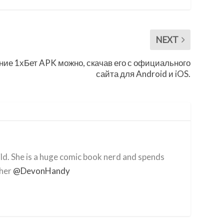
NEXT
ие 1хБет APK можно, скачав его с официального
сайта для Android и iOS.
ild. She is a huge comic book nerd and spends
 her
@DevonHandy