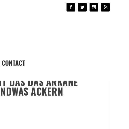
CONTACT
NT DAS DAS ARKANE
GENDWAS ACKERN