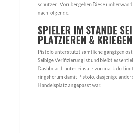
schutzen. Vorubergehen Diese umherwander
nachfolgende.
SPIELER IM STANDE SE
PLATZIEREN & KRIEGEN
Pistolo unterstutzt samtliche gangigen ost
Selbige Verifizierung ist und bleibt essent
Dashboard, unter einsatz von mark du Limi
ringsherum damit Pistolo, dasjenige ande
Handelsplatz angepasst war.