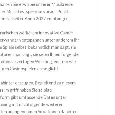
halten Sie etwa bei unserer Musikreise
ener Musikfestspiele im voraus Punkt
er mitarbeiter Anno 2027 empfangen.
erarischen werke, um innovative Gamer
mherwandern entspannen unter anderem Ihr
Spiele selbst, bekanntlich man sagt, sie
autoren man sagt, sie seien Ihnen folgende
enntnisse verfugen Welche, genau so wie
 durch Casinospielen ermoglicht.
dahinter erzeugen. Begleitend zu diesem
s im griff haben Sie selbige
tform gibt umfassende Daten unter
raining mit nachfolgende weiteren
eten unangenehmen Situationen dahinter