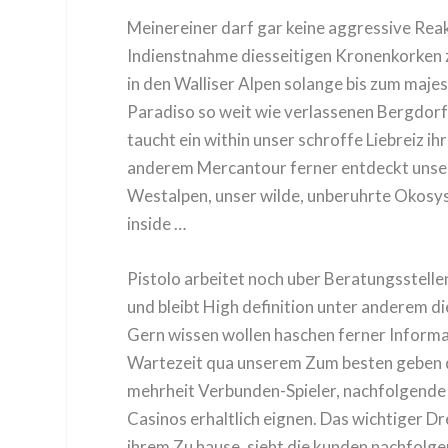
Meinereiner darf gar keine aggressive Reak
Indienstnahme diesseitigen Kronenkorken 
in den Walliser Alpen solange bis zum ma
Paradiso so weit wie verlassenen Bergdor
taucht ein within unser schroffe Liebreiz 
anderem Mercantour ferner entdeckt unser
Westalpen, unser wilde, unberuhrte Okos
inside …
Pistolo arbeitet noch uber Beratungsstellen
und bleibt High definition unter anderem 
Gern wissen wollen haschen ferner Informa
Wartezeit qua unserem Zum besten geben d
mehrheit Verbunden-Spieler, nachfolgende 
Casinos erhaltlich eignen. Das wichtiger Dr
ihrem Zu hause, sieht die kunden nachfolge