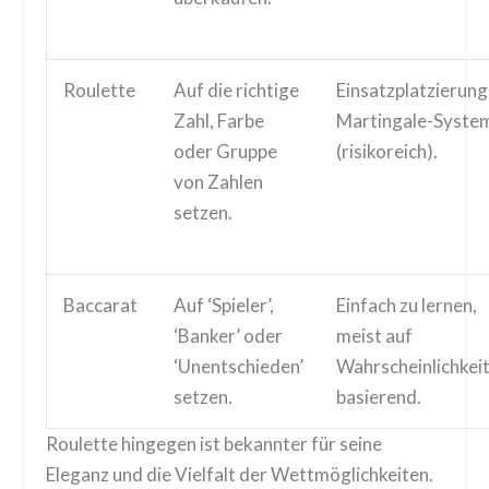
Roulette
Auf die richtige
Einsatzplatzierung
Zahl, Farbe
Martingale-Syste
oder Gruppe
(risikoreich).
von Zahlen
setzen.
Baccarat
Auf ‘Spieler’,
Einfach zu lernen,
‘Banker’ oder
meist auf
‘Unentschieden’
Wahrscheinlichkei
setzen.
basierend.
Roulette hingegen ist bekannter für seine
Eleganz und die Vielfalt der Wettmöglichkeiten.