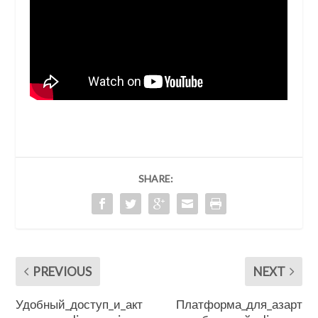
SHARE:
PREVIOUS
NEXT
Удобный_доступ_и_акт
Платформа_для_азарт