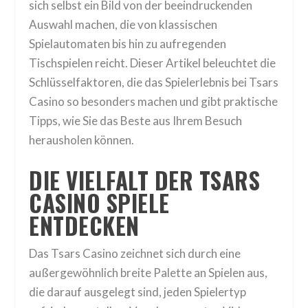
sich selbst ein Bild von der beeindruckenden
Auswahl machen, die von klassischen
Spielautomaten bis hin zu aufregenden
Tischspielen reicht. Dieser Artikel beleuchtet die
Schlüsselfaktoren, die das Spielerlebnis bei Tsars
Casino so besonders machen und gibt praktische
Tipps, wie Sie das Beste aus Ihrem Besuch
herausholen können.
DIE VIELFALT DER TSARS
CASINO SPIELE
ENTDECKEN
Das Tsars Casino zeichnet sich durch eine
außergewöhnlich breite Palette an Spielen aus,
die darauf ausgelegt sind, jeden Spielertyp