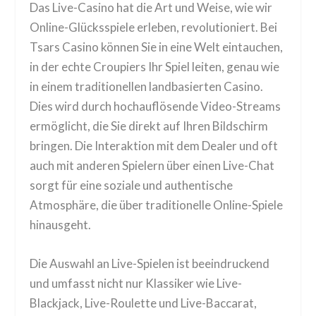
Das Live-Casino hat die Art und Weise, wie wir
Online-Glücksspiele erleben, revolutioniert. Bei
Tsars Casino können Sie in eine Welt eintauchen,
in der echte Croupiers Ihr Spiel leiten, genau wie
in einem traditionellen landbasierten Casino.
Dies wird durch hochauflösende Video-Streams
ermöglicht, die Sie direkt auf Ihren Bildschirm
bringen. Die Interaktion mit dem Dealer und oft
auch mit anderen Spielern über einen Live-Chat
sorgt für eine soziale und authentische
Atmosphäre, die über traditionelle Online-Spiele
hinausgeht.
Die Auswahl an Live-Spielen ist beeindruckend
und umfasst nicht nur Klassiker wie Live-
Blackjack, Live-Roulette und Live-Baccarat,