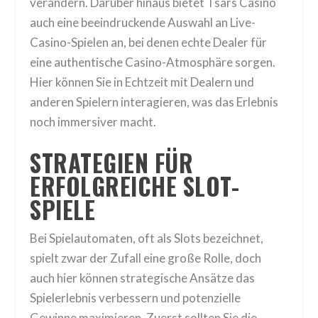
verändern. Darüber hinaus bietet Tsars Casino
auch eine beeindruckende Auswahl an Live-
Casino-Spielen an, bei denen echte Dealer für
eine authentische Casino-Atmosphäre sorgen.
Hier können Sie in Echtzeit mit Dealern und
anderen Spielern interagieren, was das Erlebnis
noch immersiver macht.
STRATEGIEN FÜR
ERFOLGREICHE SLOT-
SPIELE
Bei Spielautomaten, oft als Slots bezeichnet,
spielt zwar der Zufall eine große Rolle, doch
auch hier können strategische Ansätze das
Spielerlebnis verbessern und potenzielle
Gewinne maximieren. Zuerst sollten Sie die