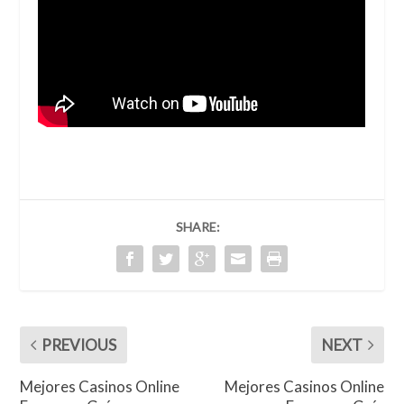
SHARE:
PREVIOUS
NEXT
Mejores Casinos Online
Mejores Casinos Online