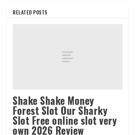
RELATED POSTS
Shake Shake Money
Forest Slot Our Sharky
Slot Free online slot very
own 2026 Review