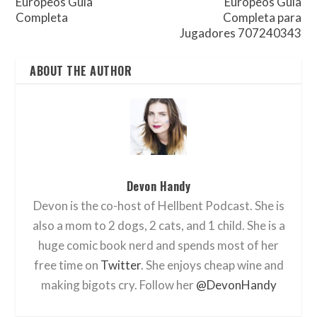
Europeos Guía
Europeos Guía
Completa
Completa para
Jugadores 707240343
ABOUT THE AUTHOR
Devon Handy
Devon is the co-host of Hellbent Podcast. She is
also a mom to 2 dogs, 2 cats, and 1 child. She is a
huge comic book nerd and spends most of her
free time on
Twitter
. She enjoys cheap wine and
making bigots cry. Follow her
@DevonHandy