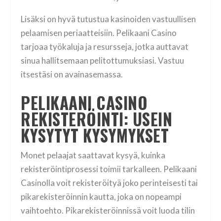
Lisäksi on hyvä tutustua kasinoiden vastuullisen
pelaamisen periaatteisiin. Pelikaani Casino
tarjoaa työkaluja ja resursseja, jotka auttavat
sinua hallitsemaan pelitottumuksiasi. Vastuu
itsestäsi on avainasemassa.
PELIKAANI CASINO
REKISTERÖINTI: USEIN
KYSYTYT KYSYMYKSET
Monet pelaajat saattavat kysyä, kuinka
rekisteröintiprosessi toimii tarkalleen. Pelikaani
Casinolla voit rekisteröityä joko perinteisesti tai
pikarekisteröinnin kautta, joka on nopeampi
vaihtoehto. Pikarekisteröinnissä voit luoda tilin