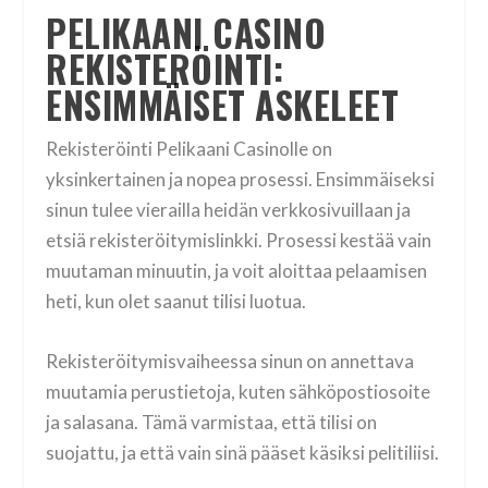
PELIKAANI CASINO
REKISTERÖINTI:
ENSIMMÄISET ASKELEET
Rekisteröinti Pelikaani Casinolle on
yksinkertainen ja nopea prosessi. Ensimmäiseksi
sinun tulee vierailla heidän verkkosivuillaan ja
etsiä rekisteröitymislinkki. Prosessi kestää vain
muutaman minuutin, ja voit aloittaa pelaamisen
heti, kun olet saanut tilisi luotua.
Rekisteröitymisvaiheessa sinun on annettava
muutamia perustietoja, kuten sähköpostiosoite
ja salasana. Tämä varmistaa, että tilisi on
suojattu, ja että vain sinä pääset käsiksi pelitiliisi.