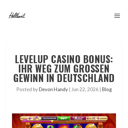
LEVELUP CASINO BONUS:
IHR WEG ZUM GROSSEN G
EWINN IN DEUTSCHLAND
Posted by
Devon Handy
|
Jun 22, 2026
|
Blog