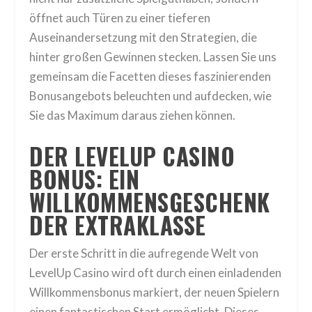
öffnet auch Türen zu einer tieferen
Auseinandersetzung mit den Strategien, die
hinter großen Gewinnen stecken. Lassen Sie uns
gemeinsam die Facetten dieses faszinierenden
Bonusangebots beleuchten und aufdecken, wie
Sie das Maximum daraus ziehen können.
DER LEVELUP CASINO
BONUS: EIN
WILLKOMMENSGESCHENK
DER EXTRAKLASSE
Der erste Schritt in die aufregende Welt von
LevelUp Casino wird oft durch einen einladenden
Willkommensbonus markiert, der neuen Spielern
einen fantastischen Start ermöglicht. Dieses