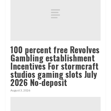
100 percent free Revolves
Gambling establishment
Incentives For stormcraft
studios gaming slots July
2026 No-deposit
August 3, 2026