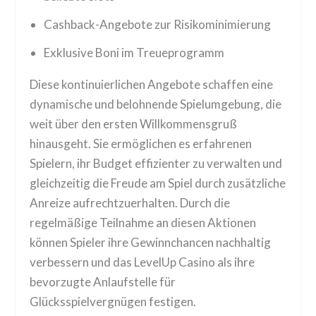
Cashback-Angebote zur Risikominimierung
Exklusive Boni im Treueprogramm
Diese kontinuierlichen Angebote schaffen eine
dynamische und belohnende Spielumgebung, die
weit über den ersten Willkommensgruß
hinausgeht. Sie ermöglichen es erfahrenen
Spielern, ihr Budget effizienter zu verwalten und
gleichzeitig die Freude am Spiel durch zusätzliche
Anreize aufrechtzuerhalten. Durch die
regelmäßige Teilnahme an diesen Aktionen
können Spieler ihre Gewinnchancen nachhaltig
verbessern und das LevelUp Casino als ihre
bevorzugte Anlaufstelle für
Glücksspielvergnügen festigen.