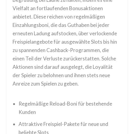
Vielfalt an fortlaufenden Bonusaktionen
anbietet. Diese reichen von regelmäßigen
Einzahlungsboni, die das Guthaben bei jeder
erneuten Ladung aufstocken, über verlockende
Freispielangebote für ausgewählte Slots bis hin
zu spannenden Cashback-Programmen, die
einen Teil der Verluste zurückerstatten. Solche
Aktionen sind darauf ausgelegt, die Loyalität
der Spieler zu belohnen und ihnen stets neue
Anreize zum Spielen zu geben.
Regelmäßige Reload-Boni für bestehende
Kunden
Attraktive Freispiel-Pakete für neue und
beliebte Slots