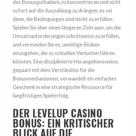
des Bonusguthabens zu konzentrieren und nicht
sofort auf die Auszahlung zu drängen, es sei
denn, die Bedingungen sind leicht zu erfüllen.
Spielen Sie über einen längeren Zeitraum, um die
Umsatzanforderungen schrittweise zu erfüllen,
und vermeiden Sie es, unnötige Risiken
einzugehen, die zu schnellen Verlusten führen
könnten. Eine disziplinierte Herangehensweise,
gepaart mit dem Verständnis für die
Bonusmechanismen, verwandelt ein einfaches
Geschenk in eine strategische Ressource für
langfristigen Spielerfolg.
DER LEVELUP CASINO
BONUS: EIN KRITISCHER
BLICK AUF DIE