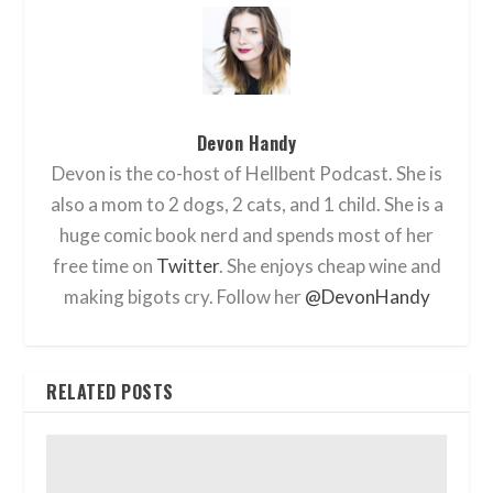
Devon Handy
Devon is the co-host of Hellbent Podcast. She is
also a mom to 2 dogs, 2 cats, and 1 child. She is a
huge comic book nerd and spends most of her
free time on
Twitter
. She enjoys cheap wine and
making bigots cry. Follow her
@DevonHandy
RELATED POSTS