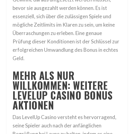
bevor sie ausgezahlt werden können. Es ist
essenziell, sich über die zulässigen Spiele und
mögliche Zeitlimits im Klaren zu sein, um keine
Überraschungen zu erleben. Eine genaue
Prüfung dieser Konditionen ist der Schlüssel zur
erfolgreichen Umwandlung des Bonus in echtes
Geld.
MEHR ALS NUR
WILLKOMMEN: WEITERE
LEVELUP CASINO BONUS
AKTIONEN
Das LevelUp Casino versteht es hervorragend,
seine Spieler auch nach der anfänglichen
Begrüßung bei Laune zu halten, indem es eine