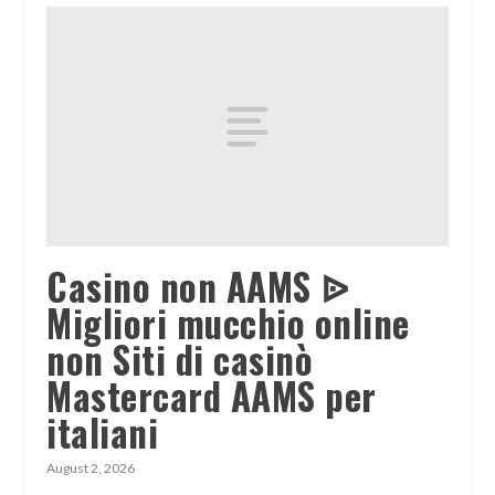
Casino non AAMS ᐉ
Migliori mucchio online
non Siti di casinò
Mastercard AAMS per
italiani
August 2, 2026