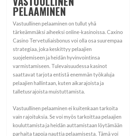
VASTUULLINEN
PELAAMINEN
Vastuullinen pelaaminen on tullut yhä
tärkeämmäksi aiheeksi online-kasinoissa. Caxino
Casino Tervetuliaisbonus voi olla osa suurempaa
strategiaa, joka keskittyy pelaajien
suojelemiseen ja heidän hyvinvointinsa
varmistamiseen. Tulevaisuudessa kasinot
saattavat tarjota entistä enemmän työkaluja
pelaajien hallintaan, kuten aikarajoista ja
talletusrajoista muistuttamista.
Vastuullinen pelaaminen ei kuitenkaan tarkoita
vain rajoituksia. Se voi myös tarkoittaa pelaajien
kouluttamista ja heidän auttamistaan löytämään
parhaita tapoja nauttia pelaamisesta. Tämä voi