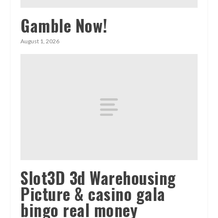
Gamble Now!
August 1, 2026
Slot3D 3d Warehousing
Picture & casino gala
bingo real money