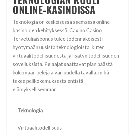
ONLINE-KASINOISSA
Teknologia on keskeisessä asemassa online-
kasinoiden kehityksessä. Caxino Casino
Tervetuliaisbonus tulee todennäköisesti
hyötymään uusista teknologioista, kuten
virtuaalitodellisuudesta ja lisätyn todellisuuden
sovelluksista. Pelaajat saattavat pian päästä
kokemaan pelejä aivan uudella tavalla, mikä
tekee pelikokemuksesta entistä
elämyksellisemmän.
Teknologia
Virtuaalitodellisuus