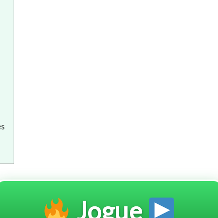
es
Jogue