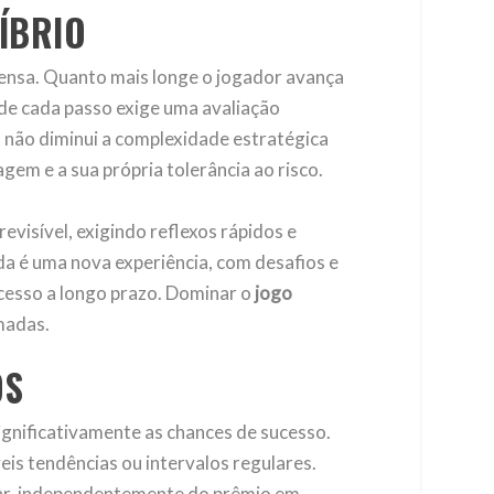
ÍBRIO
mpensa. Quanto mais longe o jogador avança
nde cada passo exige uma avaliação
, não diminui a complexidade estratégica
gem e a sua própria tolerância ao risco.
visível, exigindo reflexos rápidos e
ida é uma nova experiência, com desafios e
ucesso a longo prazo. Dominar o
jogo
madas.
OS
gnificativamente as chances de sucesso.
is tendências ou intervalos regulares.
parar, independentemente do prêmio em