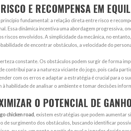
 RISCO E RECOMPENSA EM EQUIL
princípio fundamental: a relação direta entre risco e reco
inal. Essa dinâmica incentiva uma abordagem progressiva, o
 riscos envolvidos. A simplicidade da mecânica, no entanto
obabilidade de encontrar obstáculos, a velocidade do persona
certeza constante. Os obstáculos podem surgir de forma impre
de contribui para a natureza viciante do jogo, pois cada part
nder com os erros e adaptar a estratégia é crucial para o s
m à habilidade de analisar o ambiente e tomar decisões infor
XIMIZAR O POTENCIAL DE GANH
ogo chicken road
, existem estratégias que podem aumentar si
 de surgimento dos obstáculos, buscando identificar possíve
 risco, ou seja, um ponto a partir do qual o jogador decide 