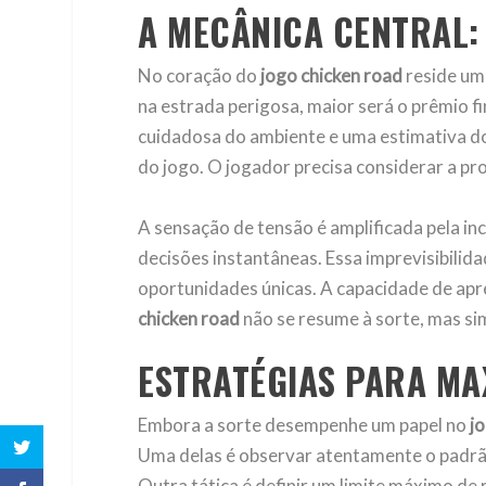
A MECÂNICA CENTRAL:
No coração do
jogo chicken road
reside um 
na estrada perigosa, maior será o prêmio f
cuidadosa do ambiente e uma estimativa dos
do jogo. O jogador precisa considerar a pr
A sensação de tensão é amplificada pela in
decisões instantâneas. Essa imprevisibilida
oportunidades únicas. A capacidade de apre
chicken road
não se resume à sorte, mas si
ESTRATÉGIAS PARA MA
Embora a sorte desempenhe um papel no
j
Uma delas é observar atentamente o padrão
Outra tática é definir um limite máximo de