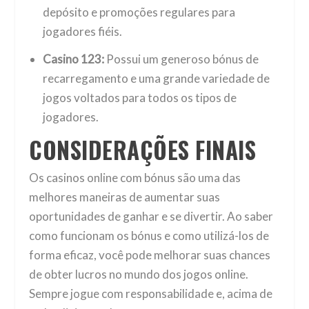
depósito e promoções regulares para
jogadores fiéis.
Casino 123:
Possui um generoso bónus de
recarregamento e uma grande variedade de
jogos voltados para todos os tipos de
jogadores.
CONSIDERAÇÕES FINAIS
Os casinos online com bónus são uma das
melhores maneiras de aumentar suas
oportunidades de ganhar e se divertir. Ao saber
como funcionam os bónus e como utilizá-los de
forma eficaz, você pode melhorar suas chances
de obter lucros no mundo dos jogos online.
Sempre jogue com responsabilidade e, acima de