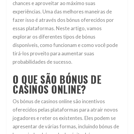
chances e aproveitar ao máximo suas
experiências. Uma das melhores maneiras de
fazer isso é através dos bónus oferecidos por
essas plataformas. Neste artigo, vamos
explorar os diferentes tipos de bónus
disponíveis, como funcionam e como você pode
tirá-los proveito para aumentar suas
probabilidades de sucesso.
O QUE SÃO BÓNUS DE
CASINOS ONLINE?
Os bónus de casinos online são incentivos
oferecidos pelas plataformas para atrair novos
jogadores e reter os existentes. Eles podem se
apresentar de várias formas, incluindo bónus de