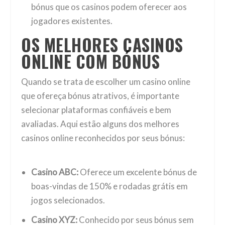
bónus que os casinos podem oferecer aos
jogadores existentes.
OS MELHORES CASINOS
ONLINE COM BÓNUS
Quando se trata de escolher um casino online
que ofereça bónus atrativos, é importante
selecionar plataformas confiáveis e bem
avaliadas. Aqui estão alguns dos melhores
casinos online reconhecidos por seus bónus:
Casino ABC:
Oferece um excelente bónus de
boas-vindas de 150% e rodadas grátis em
jogos selecionados.
Casino XYZ:
Conhecido por seus bónus sem