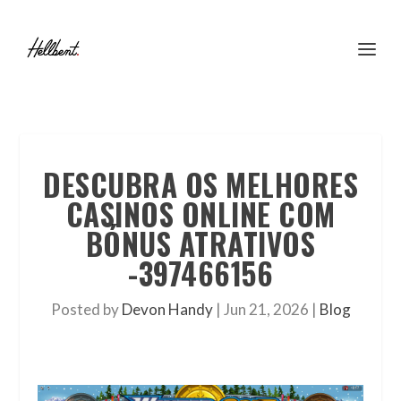
DESCUBRA OS MELHORES
CASINOS ONLINE COM
BÓNUS ATRATIVOS
-397466156
Posted by
Devon Handy
|
Jun 21, 2026
|
Blog