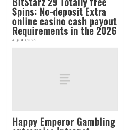
BitStarz 29 Totally free
Spins: No-deposit Extra
online casino cash payout
Requirements in the 2026
August 3, 2026
Happy Emperor Gambling