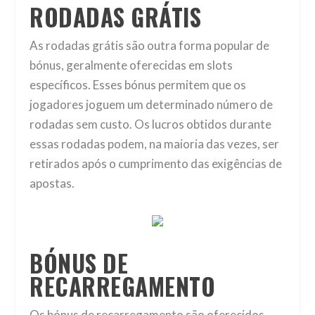
RODADAS GRÁTIS
As rodadas grátis são outra forma popular de
bónus, geralmente oferecidas em slots
específicos. Esses bónus permitem que os
jogadores joguem um determinado número de
rodadas sem custo. Os lucros obtidos durante
essas rodadas podem, na maioria das vezes, ser
retirados após o cumprimento das exigências de
apostas.
BÓNUS DE
RECARREGAMENTO
Os bónus de recarregamento são oferecidos