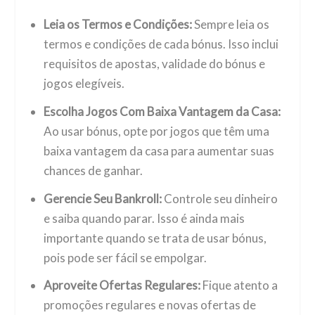
Leia os Termos e Condições:
Sempre leia os
termos e condições de cada bónus. Isso inclui
requisitos de apostas, validade do bónus e
jogos elegíveis.
Escolha Jogos Com Baixa Vantagem da Casa:
Ao usar bónus, opte por jogos que têm uma
baixa vantagem da casa para aumentar suas
chances de ganhar.
Gerencie Seu Bankroll:
Controle seu dinheiro
e saiba quando parar. Isso é ainda mais
importante quando se trata de usar bónus,
pois pode ser fácil se empolgar.
Aproveite Ofertas Regulares:
Fique atento a
promoções regulares e novas ofertas de