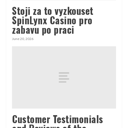
Stoji za to vyzkouset
SpinLynx Casino pro
zabavu po praci
June 20, 2026
Customer Testimonials