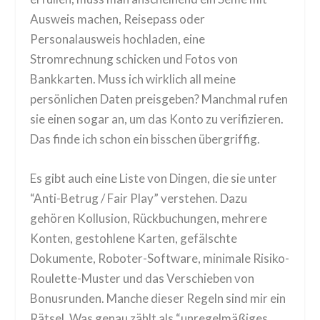
Ausweis machen, Reisepass oder
Personalausweis hochladen, eine
Stromrechnung schicken und Fotos von
Bankkarten. Muss ich wirklich all meine
persönlichen Daten preisgeben? Manchmal rufen
sie einen sogar an, um das Konto zu verifizieren.
Das finde ich schon ein bisschen übergriffig.
Es gibt auch eine Liste von Dingen, die sie unter
“Anti-Betrug / Fair Play” verstehen. Dazu
gehören Kollusion, Rückbuchungen, mehrere
Konten, gestohlene Karten, gefälschte
Dokumente, Roboter-Software, minimale Risiko-
Roulette-Muster und das Verschieben von
Bonusrunden. Manche dieser Regeln sind mir ein
Rätsel. Was genau zählt als “unregelmäßiges