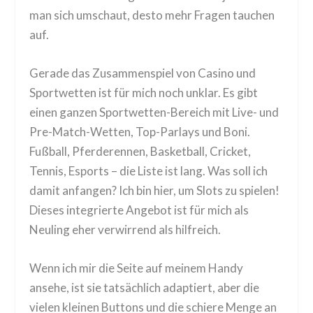
man sich umschaut, desto mehr Fragen tauchen
auf.
Gerade das Zusammenspiel von Casino und
Sportwetten ist für mich noch unklar. Es gibt
einen ganzen Sportwetten-Bereich mit Live- und
Pre-Match-Wetten, Top-Parlays und Boni.
Fußball, Pferderennen, Basketball, Cricket,
Tennis, Esports – die Liste ist lang. Was soll ich
damit anfangen? Ich bin hier, um Slots zu spielen!
Dieses integrierte Angebot ist für mich als
Neuling eher verwirrend als hilfreich.
Wenn ich mir die Seite auf meinem Handy
ansehe, ist sie tatsächlich adaptiert, aber die
vielen kleinen Buttons und die schiere Menge an