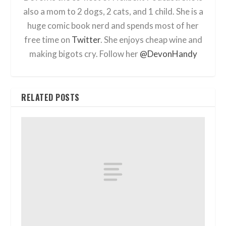
also a mom to 2 dogs, 2 cats, and 1 child. She is a
huge comic book nerd and spends most of her
free time on
Twitter
. She enjoys cheap wine and
making bigots cry. Follow her
@DevonHandy
RELATED POSTS