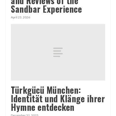
and Reviews of the
Sandbar Experience
April 23, 2026
Türkgücü München:
Identität und Klänge ihrer
Hymne entdecken
December 31, 2025