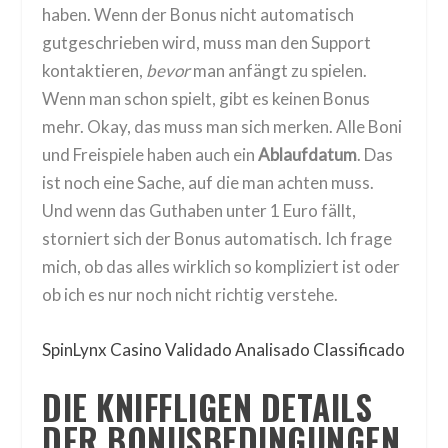
haben. Wenn der Bonus nicht automatisch
gutgeschrieben wird, muss man den Support
kontaktieren,
bevor
man anfängt zu spielen.
Wenn man schon spielt, gibt es keinen Bonus
mehr. Okay, das muss man sich merken. Alle Boni
und Freispiele haben auch ein
Ablaufdatum
. Das
ist noch eine Sache, auf die man achten muss.
Und wenn das Guthaben unter 1 Euro fällt,
storniert sich der Bonus automatisch. Ich frage
mich, ob das alles wirklich so kompliziert ist oder
ob ich es nur noch nicht richtig verstehe.
SpinLynx Casino Validado Analisado Classificado
DIE KNIFFLIGEN DETAILS
DER BONUSBEDINGUNGEN