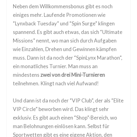
Neben dem Willkommensbonus gibt es noch
einiges mehr. Laufende Promotionen wie
“Lynxback Tuesday” und “Spin Surge” klingen
spannend. Es gibt auch etwas, das sich “Ultimate
Missions” nennt, wo man sich durch Aufgaben
wie Einzahlen, Drehen und Gewinnen kämpfen
muss. Dann ist da noch der “SpinLynx Marathon”,
ein monatliches Turnier. Man muss an
mindestens
zwei von drei Mini-Turnieren
teilnehmen. Klingt nach viel Aufwand!
Und dann ist da noch der “VIP Club”, der als “Elite
VIP Circle” beworben wird. Das klingt sehr
exklusiv. Es gibt auch einen “Shop”-Bereich, wo
man Belohnungen einlösen kann. Selbst für
Sportwetten gibt es eine eigene Aktion, den