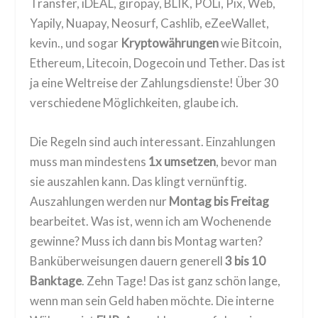
Transfer, iDEAL, giropay, BLIK, POLi, Pix, Web,
Yapily, Nuapay, Neosurf, Cashlib, eZeeWallet,
kevin., und sogar
Kryptowährungen
wie Bitcoin,
Ethereum, Litecoin, Dogecoin und Tether. Das ist
ja eine Weltreise der Zahlungsdienste! Über 30
verschiedene Möglichkeiten, glaube ich.
Die Regeln sind auch interessant. Einzahlungen
muss man mindestens
1x umsetzen
, bevor man
sie auszahlen kann. Das klingt vernünftig.
Auszahlungen werden nur
Montag bis Freitag
bearbeitet. Was ist, wenn ich am Wochenende
gewinne? Muss ich dann bis Montag warten?
Banküberweisungen dauern generell
3 bis 10
Banktage
. Zehn Tage! Das ist ganz schön lange,
wenn man sein Geld haben möchte. Die interne