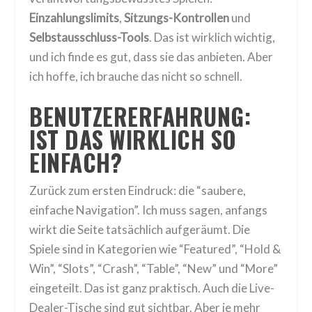
Einzahlungslimits
,
Sitzungs-Kontrollen
und
Selbstausschluss-Tools
. Das ist wirklich wichtig,
und ich finde es gut, dass sie das anbieten. Aber
ich hoffe, ich brauche das nicht so schnell.
BENUTZERERFAHRUNG:
IST DAS WIRKLICH SO
EINFACH?
Zurück zum ersten Eindruck: die “saubere,
einfache Navigation”. Ich muss sagen, anfangs
wirkt die Seite tatsächlich aufgeräumt. Die
Spiele sind in Kategorien wie “Featured”, “Hold &
Win”, “Slots”, “Crash”, “Table”, “New” und “More”
eingeteilt. Das ist ganz praktisch. Auch die Live-
Dealer-Tische sind gut sichtbar. Aber je mehr