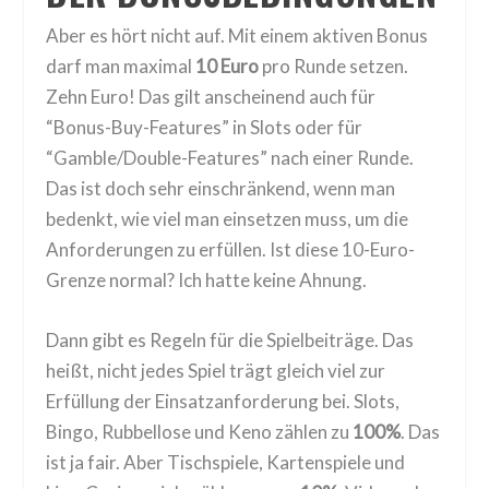
Aber es hört nicht auf. Mit einem aktiven Bonus
darf man maximal
10 Euro
pro Runde setzen.
Zehn Euro! Das gilt anscheinend auch für
“Bonus-Buy-Features” in Slots oder für
“Gamble/Double-Features” nach einer Runde.
Das ist doch sehr einschränkend, wenn man
bedenkt, wie viel man einsetzen muss, um die
Anforderungen zu erfüllen. Ist diese 10-Euro-
Grenze normal? Ich hatte keine Ahnung.
Dann gibt es Regeln für die Spielbeiträge. Das
heißt, nicht jedes Spiel trägt gleich viel zur
Erfüllung der Einsatzanforderung bei. Slots,
Bingo, Rubbellose und Keno zählen zu
100%
. Das
ist ja fair. Aber Tischspiele, Kartenspiele und